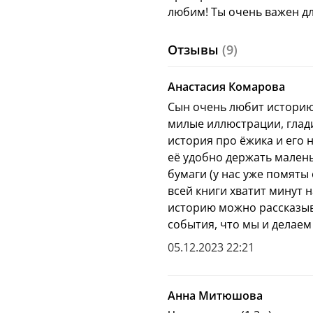
любим! Ты очень важен для 
«Мама включит ночник, 
звезды. И тогда родите
снов, птенчики“ А посл
Отзывы
(9)
представить! Папа и ма
Анастасия Комарова
Книга «Засыпай, малыш
Сын очень любит историю
играть». С книгами и и
милые иллюстрации, глад
будут проходить с поль
история про ёжика и его
удовольствие как малы
её удобно держать мален
бумаги (у нас уже помяты 
всей книги хватит минут 
Читайте каждый де
историю можно рассказыв
предвкушать удово
события, что мы и делаем
перед сном — дне
Когда взрослый за
05.12.2023 22:21
перестает торопить
пространстве люби
«Мы тебя любим! Т
Анна Митюшова