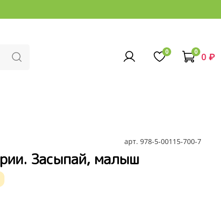
0
0
0 ₽
арт.
978-5-00115-700-7
рии. Засыпай, малыш