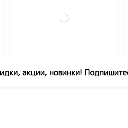
(0)
415
₽
263
₽
-20% промокод ЛЮБОВЬ
В корзину
идки, акции, новинки! Подпишите
 подтверждаю, что я ознакомлен и согласен с услови
 конфиденциальности
*