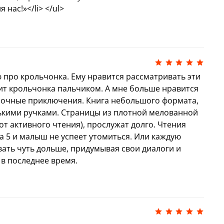
нас!»</li> </ul>
и на потолке начнут танцевать луна и
ли тихонько уйдут, прошептав: „Хороших
е этого — самое лучшее, что только можно
ма крепко меня обнимут. И тебя тоже».
» входит в коллекцию «Вместе весело
 про крольчонка. Ему нравится рассматривать эти
грами из этой коллекции совместные занятия
ит крольчонка пальчиком. А мне больше нравится
зой, весело, интересно и принесут
 ночные приключения. Книга небольшого формата,
шам, так и их родителям!
ькими ручками. Страницы из плотной мелованной
от активного чтения), прослужат долго. Чтения
на 5 и малыш не успеет утомиться. Или каждую
нь в одно и то же время. Малыш будет
ать чуть дольше, придумывая свои диалоги и
льствие от чтения и общения. Лучше всего
 в последнее время.
вным или вечерним.
ранее выделил время для чтения, он
ся, встречается с ребенком здесь и сейчас, в
мой сказки, и ребенок получает послание:
ы очень важен для нас!»