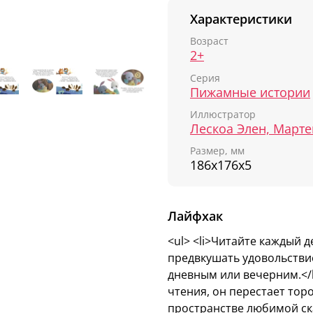
родителям незабываемы
Характеристики
вы проведете вместе, 
Расскажите малышу пер
Возраст
2+
как эти добрые и увлек
ему самые приятные с
Серия
Пижамные истории
Что под обложкой?
Иллюстратор
Короткие рассказы
Крупный шрифт, к
Размер, мм
186х176х5
чтения.
Большие яркие кар
Лайфхак
Чему научит книга?
<ul> <li>Читайте каждый 
Учит моделям пове
предвкушать удовольстви
Развивает вообра
дневным или вечерним.</l
Расширяет кругозо
чтения, он перестает торо
Готовит ребенка к
пространстве любимой ска