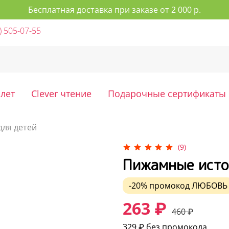
Бесплатная доставка при заказе от 2 000 р.
) 505-07-55
 лет
Clever чтение
Подарочные сертификаты
для детей
(9)
Пижамные исто
-20%
промокод
ЛЮБОВЬ
263 ₽
460 ₽
329 ₽
без промокода