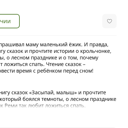
ичии
спрашивал маму маленький ёжик. И правда,
игу сказок и прочтите истории о крольчонке,
ы, о лесном празднике и о том, почему
 ложиться спать. Чтение сказок –
вести время с ребёнком перед сном!
игу сказок «Засыпай, малыш» и прочтите
 который боялся темноты, о лесном празднике
к Реми так любит ложиться спать.
спрашивал маму маленький ежик. И правда,
стории из сборника подарят детям и