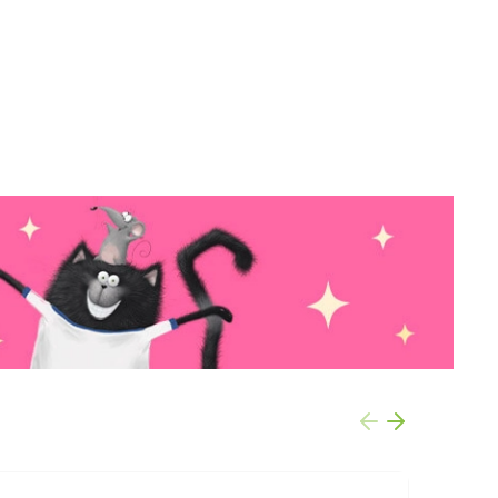
-71%
-54%