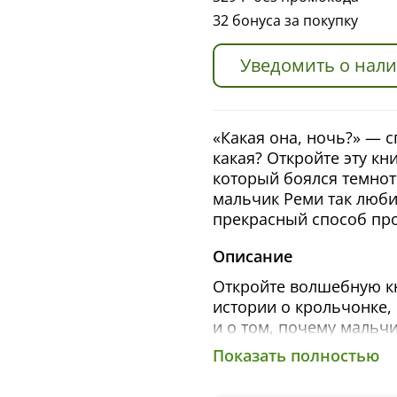
32 бонуса за покупку
Уведомить о нал
«Какая она, ночь?» — 
какая? Откройте эту кн
который боялся темнот
мальчик Реми так любит
прекрасный способ про
Описание
Откройте волшебную кн
истории о крольчонке,
и о том, почему мальчи
Показать полностью
«Какая она, ночь?» — 
какая? Трогательные и