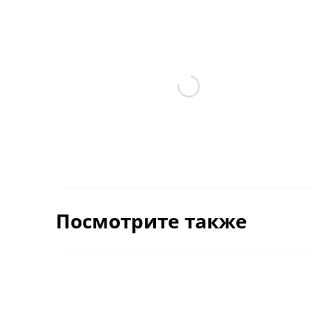
Сказки старого леса. Прогулка по лесу
(0)
1 025
₽
676
₽
-20% промокод ЛЮБОВЬ
В корзину
Посмотрите также
-81%
Первая фотокнига малыша "Первые слова"