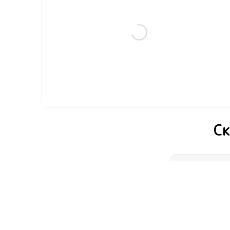
(0)
430
₽
80
₽
-20% промокод ЛЮБОВЬ
В корзину
Ск
Настоящим
политики