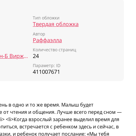
е минуты радости и тепла. Ведь это время
с максимальной пользой и удовольствием.
ед сном про смелых зверюшек, и вы увидите,
Тип обложки
Твердая обложка
ательные истории расслабят кроху и подарят
новидения.
Автор
Раффаэлла
Количество страниц
Лескоа Элен, Мартен-Б Виржиния, Гранжирар Мелани
24
, полные доброты и тепла.
оторый подойдет для самостоятельного
Параметр: ID
411007671
тинки дают простор для фантазии.
день в одно и то же время. Малыш будет
дения.
е от чтения и общения. Лучше всего перед сном —
жения и мышление.
i> <li>Когда взрослый заранее выделил время для
р и словарный запас.
питься, встречается с ребенком здесь и сейчас, в
 школе.
зки, и ребенок получает послание: «Мы тебя