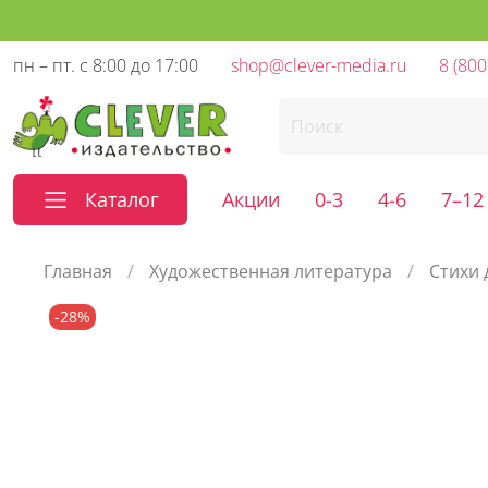
пн – пт. с 8:00 до 17:00
shop@clever-media.ru
8 (800
Каталог
Акции
0-3
4-6
7–12
Главная
Художественная литература
Стихи 
-28%