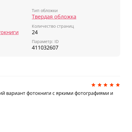
та.
Тип обложки
адратик
«Цифры»
идеально поместится в
Твердая обложка
ах, а еще ее удобно брать с собой в гости, на
Количество страниц
токниги
24
Параметр: ID
411032607
й вариант фотокниги с яркими фотографиями и