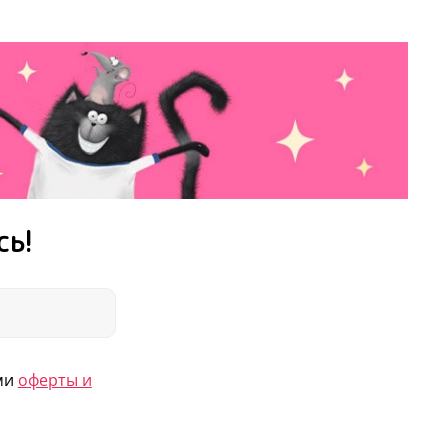
сь!
ями
оферты и