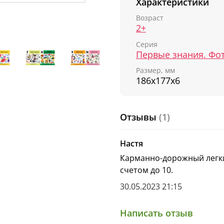
Характеристики
повторить формы и цве
Возраст
Компактная книжка-кв
2+
маленьких детских ручк
Серия
прогулку или в дорогу.
Первые знания. Фо
Размер, мм
186х177х6
Отзывы
(1)
Настя
Карманно-дорожный легки
счетом до 10.
30.05.2023 21:15
Написать отзыв