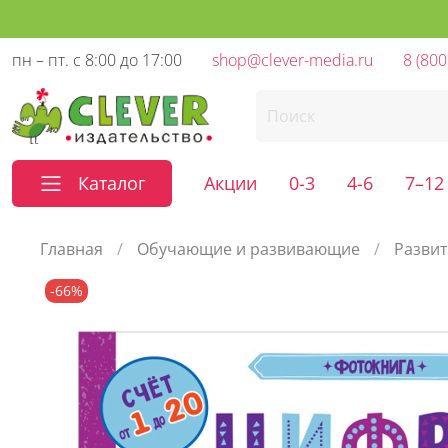
пн – пт. с 8:00 до 17:00
shop@clever-media.ru
8 (800
Каталог
Акции
0-3
4-6
7–12
Главная
Обучающие и развивающие
Развит
-66%