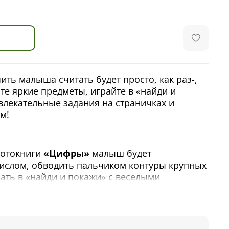
ить малыша считать будет просто, как раз-,
йте яркие предметы, играйте в «найди и
влекательные задания на страничках и
м!
фотокниги
«Цифры»
малыш будет
ислом, обводить пальчиком контуры крупных
рать в «найди и покажи» с веселыми
рафий привлекут внимание ребенка, а игра-
 вопросы помогут освоить счет от 1 до 20,