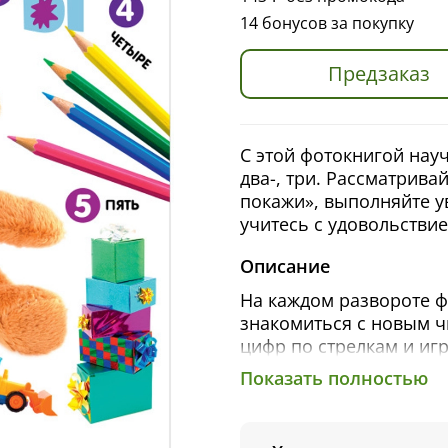
14 бонусов за покупку
Предзаказ
С этой фотокнигой науч
два-, три. Рассматрива
покажи», выполняйте у
учитесь с удовольствие
Описание
На каждом развороте 
знакомиться с новым ч
цифр по стрелкам и иг
заданиями.
Показать полностью
Множество ярких фотог
находилка и интересные