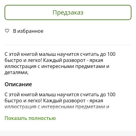
Предзаказ
В избранное
С этой книгой малыш научится считать до 100
быстро и легко! Каждый разворот - яркая
иллюстрация с интересными предметами и
деталями,
Описание
С этой книгой малыш научится считать до 100
быстро и легко! Каждый разворот - яркая
иллюстрация с интересными предметами и
деталями, а также множество заданий на счёт и
Показать полностью
любимая игра «найди и покажи».
Удобно заниматься и дома, и в дороге!