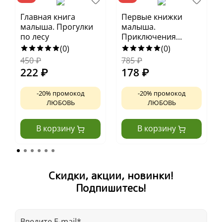
Главная книга
Первые книжки
малыша. Прогулки
малыша.
по лесу
Приключения
улитки Элли в мире
(0)
(0)
фруктов и овощей
450
₽
785
₽
(мягкая обложка)
222
₽
178
₽
Невероятно яркая и красивая книга-гляделка
-20% промокод
-20% промокод
ЛЮБОВЬ
ЛЮБОВЬ
Знакомство с животными всего мира
Визуальный словарь
В корзину
В корзину
Прекрасные иллюстрации зверей, птиц и рыб
Развивающее задание в конце книги
Скидки, акции, новинки!
Возраст 1+
Подпишитесь!