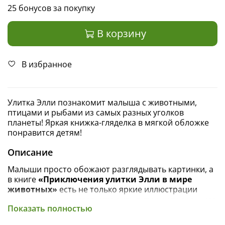
25 бонусов за покупку
В корзину
В избранное
Улитка Элли познакомит малыша с животными,
птицами и рыбами из самых разных уголков
планеты! Яркая книжка-гляделка в мягкой обложке
понравится детям!
Описание
Малыши просто обожают разглядывать картинки, а
в книге
«Приключения улитки Элли в мире
животных»
есть не только яркие иллюстрации
животных, но и милая история улитки, которая жила
Показать полностью
неподалеку от фермы и знала всех зверей вокруг.
Однажды Элли заползла в ящик с фруктами и