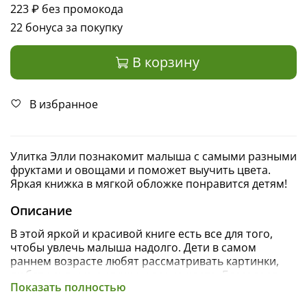
223 ₽
без промокода
22 бонуса за покупку
В корзину
В избранное
Улитка Элли познакомит малыша с самыми разными
фруктами и овощами и поможет выучить цвета.
Яркая книжка в мягкой обложке понравится детям!
Описание
В этой яркой и красивой книге есть все для того,
чтобы увлечь малыша надолго. Дети в самом
раннем возрасте любят рассматривать картинки,
любят крупные рисунки и яркие цвета. Благодаря
Показать полностью
приключениям улитки Элли малыш сможет
познакомиться не только с основными цветами, но