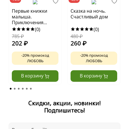
Первые книжки
Сказка на ночь.
малыша.
Счастливый дом
Приключения
улитки Элли в мире
(0)
(0)
животных (мягкая
785
₽
480
₽
обложка)
202
₽
260
₽
Невероятно яркая и красивая книга
-20% промокод
-20% промокод
Знакомство с основными цветами
ЛЮБОВЬ
ЛЮБОВЬ
Названия фруктов, овощей, грибов и ягод
В корзину
В корзину
Визуальный словарь
Мягкая обложка — удобно брать с собой
Возраст 1+
Скидки, акции, новинки!
Подпишитесь!