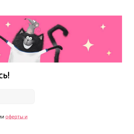
сь!
ями
оферты и