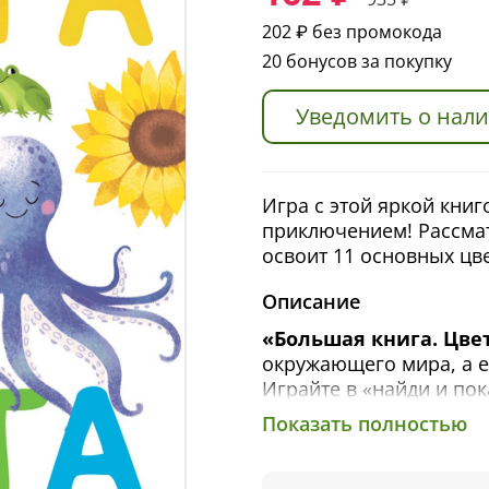
202 ₽
без промокода
20 бонусов за покупку
Уведомить о нал
Игра с этой яркой кни
приключением! Рассма
освоит 11 основных цве
Описание
«Большая книга. Цве
окружающего мира, а е
Играйте в «найди и по
формы и цвета, запоми
Показать полностью
Рассматривайте книгу 
вы изучаете. Для закр