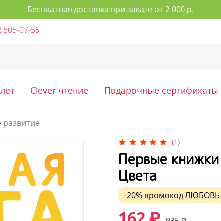
Бесплатная доставка при заказе от 2 000 р.
) 505-07-55
 лет
Clever чтение
Подарочные сертификаты
 развитие
(1)
Первые книжки
Цвета
-20%
промокод
ЛЮБОВЬ
162 ₽
935 ₽