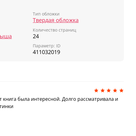
дметы такого же цвета, что и на картинке.
Тип обложки
ги. Цвета»
ждет разворот с игрой: малыш
Твердая обложка
 краски, можно получить разнообразные
Количество страниц
лыша
24
Параметр: ID
411032019
т книга была интересной. Долго рассматривала и
тинки