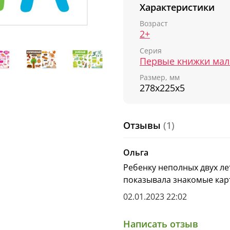
Характеристики
показать в комнате пре
Возраст
В конце
«Большой кни
2+
узнает, как, смешивая
Серия
новые оттенки цвета.
Первые книжки ма
Размер, мм
278х225х5
Отзывы
(1)
Ольга
Ребенку неполных двух ле
показывала знакомые кар
02.01.2023 22:02
Написать отзыв