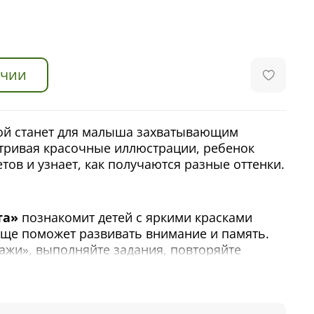
ичии
гой станет для малыша захватывающим
тривая красочные иллюстрации, ребенок
тов и узнает, как получаются разные оттенки.
та»
познакомит детей с яркими красками
ще поможет развивать внимание и память.
кажи», выполняйте задания, повторяйте
найте новые слова и упражняйтесь в счете.
вместе, обращайте внимание на цвет, который
епления материала попросите ребенка