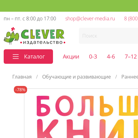
пн – пт. с 8:00 до 17:00
shop@clever-media.ru
8 (800
Каталог
Акции
0-3
4-6
7–12
Главная
Обучающие и развивающие
Раннее
-78%