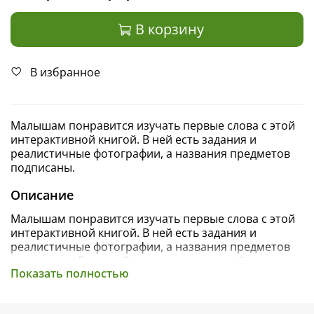
В корзину
В избранное
Малышам понравится изучать первые слова с этой
интерактивной книгой. В ней есть задания и
реалистичные фотографии, а названия предметов
подписаны.
Описание
Малышам понравится изучать первые слова с этой
интерактивной книгой. В ней есть задания и
реалистичные фотографии, а названия предметов
подписаны. Развивайте речь и словарный запас,
Показать полностью
считайте предметы, учите формы и цвета с
удовольствием!