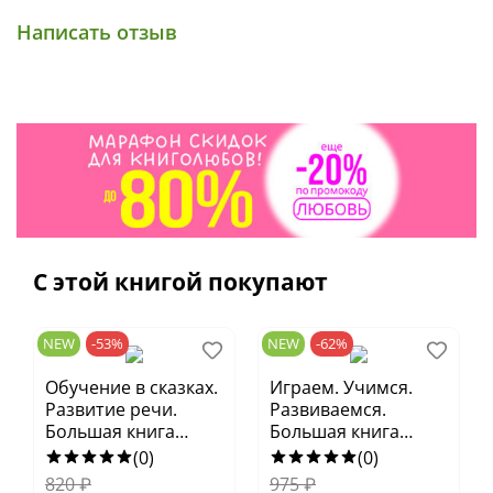
развитие внимания на каждой странице
Написать отзыв
● Яркие иллюстрации
● Елена Ульева — самый издаваемый детский
автор 2025 года по статистике Российской книжной
палаты
● Возраст 1‒3 года
С этой книгой покупают
NEW
-53%
NEW
-62%
Обучение в сказках.
Играем. Учимся.
Развитие речи.
Развиваемся.
Большая книга
Большая книга
развития речи 1-3
навыков
(0)
(0)
года
самостоятельного
820
₽
975
₽