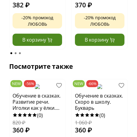
малыша
382
₽
370
₽
-20% промокод
-20% промокод
ЛЮБОВЬ
ЛЮБОВЬ
В корзину
В корзину
Посмотрите также
NEW
-56%
NEW
-66%
Обучение в сказках.
Обучение в сказках.
Развитие речи.
Скоро в школу.
Иголки как у ёлки.
Букварь
Стихи- болтушки
(0)
(0)
820
₽
1 060
₽
360
₽
360
₽