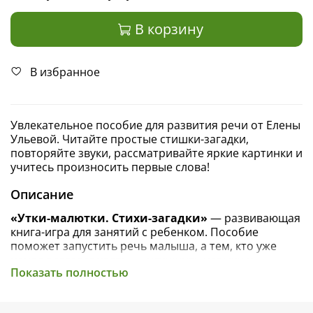
В корзину
В избранное
Увлекательное пособие для развития речи от Елены
Ульевой. Читайте простые стишки-загадки,
повторяйте звуки, рассматривайте яркие картинки и
учитесь произносить первые слова!
Описание
«Утки-малютки. Стихи-загадки»
— развивающая
книга-игра для занятий с ребенком. Пособие
поможет запустить речь малыша, а тем, кто уже
начал разговаривать, — улучшить навыки и
Показать полностью
артикуляцию.
Внутри вас ждут стихи-загадки, подвижные игры,
задания «найди и покажи» и вопросы на каждом