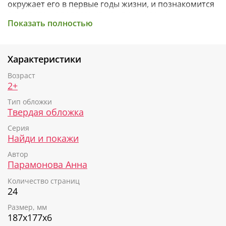
окружает его в первые годы жизни, и познакомится
с правилами поведения на улице и дома.
Показать полностью
Книги серии
«Найди и покажи, малыш»
— всё,
что необходимо для развития речи, усидчивости и
внимательности вашего ребенка!
Характеристики
Возраст
2+
Тип обложки
Твердая обложка
Серия
Найди и покажи
Автор
Парамонова Анна
Количество страниц
24
Размер, мм
187х177х6