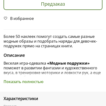
Предзаказ
В избранное
Более 50 наклеек помогут создать самые разные
модные образы и подобрать наряды для девочек-
подружек прямо на страницах книги.
Описание
Веселая игра-одевалка
«Модные подружки»
поможет в развитии фантазии и художественного
вкуса, в тренировке моторики и ловкости рук, а еще
увлечет ребенка надолго и не даст заскучать.
Показать полностью
На 4 листах более 50 стикеров, они позволят
придумывать наряды и одевать милых подружек
прямо в книге. Сочиняйте истории, создавайте
Характеристики
образы для всех куколок с помощью наклеек. Здесь
найдется все: одежда, платья, аксессуары.