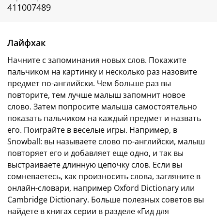
1-я ступень:
4 визуальных словаря («ABC.
411007489
Английский алфавит», «Numbers. Цифры», «Colors.
Цвета», «First words. Первые слова»), которые
помогут малышу легко выучить базовые слова на
Лайфхак
двух языках сразу и по которым мама сможет
заниматься с малышом самостоятельно, даже если
Начните с запоминания новых слов. Покажите
не очень хорошо знает английский язык сама.
пальчиком на картинку и несколько раз назовите
2-я ступень
: 3 лексико-грамматических книжки,
предмет по-английски. Чем больше раз вы
играя с которыми малыш научится строить свои
повторите, тем лучше малыш запомнит новое
первые предложения на английском, используя
слово. Затем попросите малыша самостоятельно
самые частые глаголы и предлоги («Animals.
Животные», «Things that go. Транспорт», «Food.
показать пальчиком на каждый предмет и назвать
Еда»); в конце каждой книги подробный гид для
его. Поиграйте в веселые игры. Например, в
родителей.
Snowball: вы называете слово по-английски, малыш
повторяет его и добавляет еще одно, и так вы
3-я ступень:
4 книги с лучшими лексическими
играми («найди и покажи», бродилками, поиском
выстраиваете длинную цепочку слов. Если вы
предметов и другими) и самыми важными
сомневаетесь, как произносить слова, загляните в
коммуникативными ситуациями («Body. Части тела»,
онлайн-словари, например Oxford Dictionary или
«Opposites. Противоположности», «Jobs.
Cambridge Dictionary. Больше полезных советов вы
Профессии», «Seasons. Времена года»).
найдете в книгах серии в разделе «Гид для