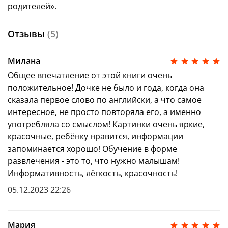
Просканировав QR-код с обложки, вы попадёте на
родителей».
страничку бесплатного урока
Skyeng
по
материалам книги.
Отзывы
(5)
Если не получается отсканировать qr-код, то
ссылка
тут
Милана
Для современного человека знание английского
языка — это необходимость. Исследования
Общее впечатление от этой книги очень
показывают, что иностранные языки лучше всего
положительное! Дочке не было и года, когда она
осваивать с детства. Специальная методика
сказала первое слово по английски, а что самое
поможет вам воспитать билингвального ребенка.
интересное, не просто повторяла его, а именно
Используйте для занятий книги из серии «Мой
употребляла со смыслом! Картинки очень яркие,
первый английский» и добивайтесь успеха!
красочные, ребёнку нравится, информации
Руководитель Kids Lab Skyeng Анастасия
запоминается хорошо! Обучение в форме
Екушевская
развлечения - это то, что нужно малышам!
Начните с запоминания новых слов. Покажите
Информативность, лёгкость, красочность!
пальчиком на картинку и несколько раз
05.12.2023 22:26
назовите предмет по-английски. Чем больше
раз вы повторите, тем лучше малыш запомнит
новое слово. Затем попросите малыша
самостоятельно показать пальчиком на
Мария