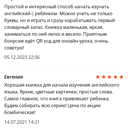
каждый предмет и назвать его.
Простой и интересный способ начать изучать
Поиграйте в веселые игры. Например, в
английский с ребёнком. Можно учить не только
Snowball: вы называете слово по-английски,
малыш повторяет его и добавляет еще одно, и
буквы, но и играть и сразу нарабатывать первый
так вы выстраиваете длинную цепочку слов.
словарный запас. Книжка маленькая, яркая,
Если вы сомневаетесь, как произносить слова,
заниматься по ней легко и весело. Приятным
загляните в онлайн-словари, например Oxford
бонусом идёт QR код для онлайн-урока, очень
Dictionary или Cambridge Dictionary.
советую!
Больше полезных советов вы найдете в книгах
серии в разделе «Гид для родителей».
05.12.2023 22:06
Евгения
Хорошая книжка для начала изучения английского
языка. Яркие, цветные картинки, простые слова.
Самое главное, что книга привлекает ребенка.
Будем собирать всю серию! Цена по акции
бомбическая!
14.07.2021 14:21