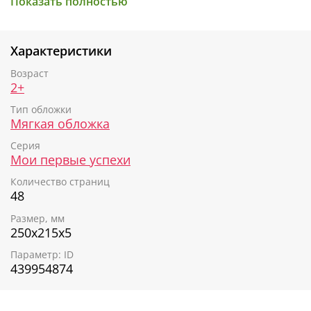
Показать полностью
А яркие персонажи и весёлые картинки обязательно
поднимут настроение маленькому ученику и
замотивируют его на новые достижения!
Характеристики
Возраст
2+
Тип обложки
Мягкая обложка
Серия
Мои первые успехи
Количество страниц
48
Размер, мм
250х215х5
Параметр: ID
439954874