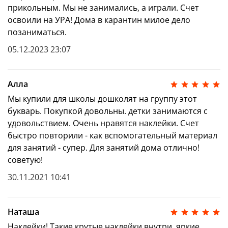
или числа помогут малышу понять, как
писать их
прикольным. Мы не занимались, а играли. Счет
правильно, а заодно подготовят руку к письму.
освоили на УРА! Дома в карантин милое дело
4. Развивающие игры в конце книги помогут
позаниматься.
малышу повторить изученный материал и
05.12.2023 23:07
закрепить свои учебные успехи.
Алла
Мы купили для школы дошколят на группу этот
букварь. Покупкой довольны. детки занимаются с
удовольствием. Очень нравятся наклейки. Счет
быстро повторили - как вспомогательный материал
для занятий - супер. Для занятий дома отлично!
советую!
30.11.2021 10:41
Наташа
Наклейки! Такие крутые наклейки внутри, яркие.