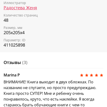
Иллюстратор
странице создадут ситуацию учебного успеха.
Радостева Женя
Пошаговая инструкция для родителей подскажет,
как заниматься математикой для достижения
Количество страниц
лучших результатов.
48
В игровой форме ребенок подружится с
Размер, мм
математикой.
205х205х4
Внимание! Книга «
Математический букварь.
Параметр: ID
Учимся считать»
выходит в двух оформлениях.
411025898
Что классного есть в букваре?
1. После каждой темы в математическом букваре
Отзывы
(3)
есть раздел на повторение изученного материала.
Так вы сможете лучше понять, как усвоен материал
Marina P
и требуется ли что‑то повторить.
ВНИМАНИЕ! Книга выходит в двух обложках. По
2. Для усиления эффекта запоминания малышу
названию не спутаете, но просто предупреждаю.
предлагается поиграть — найти и наклеить
цифру,
Книга просто СУПЕР! Мне и ребенку очень
знак или число.
понравилось, круто, что есть наклейки. Я всегда
3. Задания на отработку и написание цифры, знака
стараюсь брать обучающие книги с чем-то