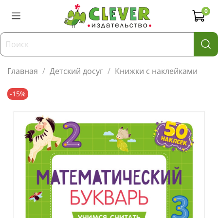
0
Главная
Детский досуг
Книжки с наклейками
-15%