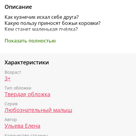
Описание
Как кузнечик искал себе друга?
Какую пользу приносят божьи коровки?
Кем станет маленькая пчёлка?
Елена Ульева
- педагог с 20-летним опытом работы
Показать полностью
с детьми и автор книг, изданных совокупным
тиражом
более 10,5 млн экземпляров
.
Характеристики
В сборник сказок
«Приключения букашек»
вошли
истории, которые познакомят малыша с тайнами
Возраст
живой природы, расскажут о лесных животных,
3+
научат доброте и отзывчивости.
Тип обложки
Твердая обложка
Серия
Любознательный малыш
Автор
Ульева Елена
Количество страниц