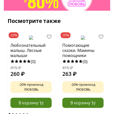
Посмотрите также
-37%
-37%
Любознательный
Помогающие
малыш. Лесные
сказки. Мамины
малыши
помощники
(0)
(0)
415
₽
415
₽
260
₽
263
₽
-20% промокод
-20% промокод
ЛЮБОВЬ
ЛЮБОВЬ
В корзину
В корзину