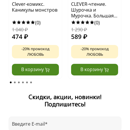
Clever-комикс.
CLEVER-чтение.
Каникулы монстров
Шурочка и
Мурочка. Большая
экспедиция
(0)
(0)
любознательных
1 040
₽
1 290
₽
блошек
474
₽
589
₽
-20% промокод
-20% промокод
ЛЮБОВЬ
ЛЮБОВЬ
В корзину
В корзину
Скидки, акции, новинки!
Подпишитесь!