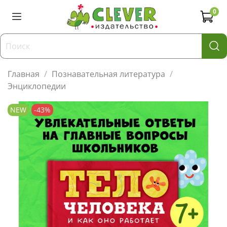
0
Главная
Познавательная литература
Энциклопедии
NEW
-43%