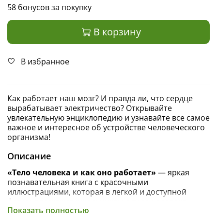
58 бонусов за покупку
В корзину
В избранное
Как работает наш мозг? И правда ли, что сердце
вырабатывает электричество? Открывайте
увлекательную энциклопедию и узнавайте все самое
важное и интересное об устройстве человеческого
организма!
Описание
«Тело человека и как оно работает»
— яркая
познавательная книга с красочными
иллюстрациями, которая в легкой и доступной
форме расскажет школьникам о теле человека.
Показать полностью
Интересные факты, полезные советы для здоровья,