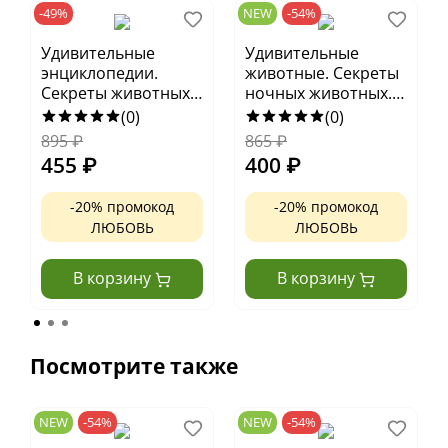
-49%
NEW
-54%
Удивительные
Удивительные
энциклопедии.
животные. Секреты
Секреты животных
ночных животных.
озера. Визуальная
Визуальная
(0)
(0)
энциклопедия
энциклопедия
895
₽
865
₽
455
₽
400
₽
-20% промокод
-20% промокод
ЛЮБОВЬ
ЛЮБОВЬ
В корзину
В корзину
Посмотрите также
NEW
-54%
NEW
-54%