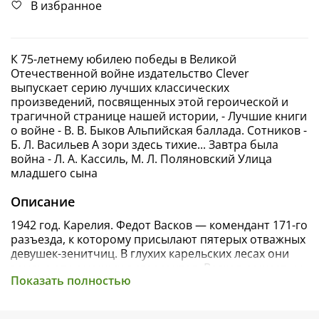
В избранное
К 75-летнему юбилею победы в Великой
Отечественной войне издательство Clever
выпускает серию лучших классических
произведений, посвященных этой героической и
трагичной странице нашей истории, - Лучшие книги
о войне - В. В. Быков Альпийская баллада. Сотников -
Б. Л. Васильев А зори здесь тихие... Завтра была
война - Л. А. Кассиль, М. Л. Поляновский Улица
младшего сына
Описание
1942 год. Карелия. Федот Васков — комендант 171-го
разъезда, к которому присылают пятерых отважных
девушек-зенитчиц. В глухих карельских лесах они
замечают немецких диверсантов. Васков решает их
Показать полностью
перехватить, но вот только во вражеском отряде
оказалось 16 человек, а не двое. Комендант должен
принять решение, как получить помощь, перекрыть