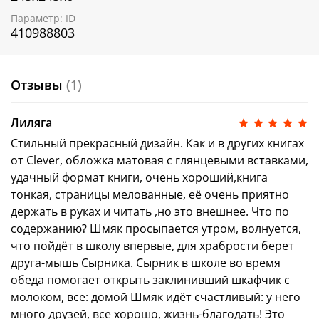
читателей. Мы подготовили специальные чек-листы,
Параметр: ID
чтобы вы могли проверить, все ли истории у вас уже
410988803
есть.
Соберите всю коллекцию!
Скачать чек-лист
Отзывы
(1)
Лиляга
Стильный прекрасный дизайн. Как и в других книгах
от Clever, обложка матовая с глянцевыми вставками,
удачный формат книги, очень хороший,книга
тонкая, страницы мелованные, её очень приятно
держать в руках и читать ,но это внешнее. Что по
содержанию? Шмяк просыпается утром, волнуется,
что пойдёт в школу впервые, для храбрости берет
друга-мышь Сырника. Сырник в школе во время
обеда помогает открыть заклинивший шкафчик с
молоком, все: домой Шмяк идёт счастливый: у него
много друзей, все хорошо, жизнь-благодать! Это