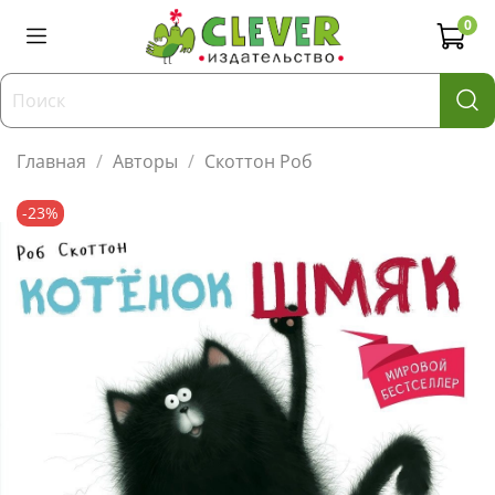
0
Главная
Авторы
Скоттон Роб
-23%