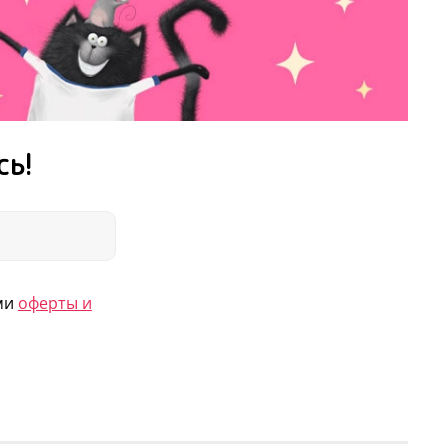
сь!
ями
оферты и