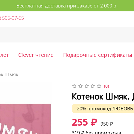
Бесплатная доставка при заказе от 2 000 р.
) 505-07-55
 лет
Clever чтение
Подарочные сертификаты
ок Шмяк
(0)
Котенок Шмяк.
-20%
промокод
ЛЮБОВЬ
255 ₽
950 ₽
319 ₽
без промокода