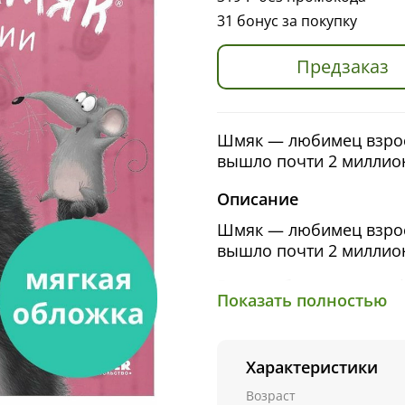
31 бонус за покупку
Предзаказ
Шмяк — любимец взросл
вышло почти 2 миллио
Описание
Шмяк — любимец взросл
вышло почти 2 миллио
В этом сборнике вы на
Показать полностью
заботой о близких. Вы 
мышонку Сырнику, как 
поход к доктору и так 
Характеристики
поудобнее и наслаждай
Возраст