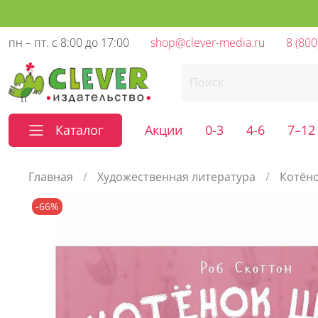
пн – пт. с 8:00 до 17:00
shop@clever-media.ru
8 (800
Каталог
Акции
0-3
4-6
7–12
Главная
Художественная литература
Котён
-66%