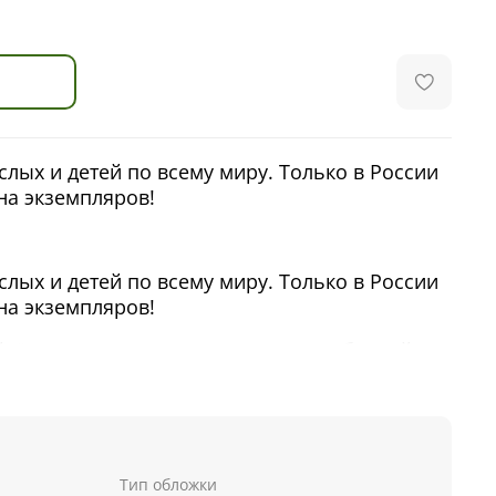
ых и детей по всему миру. Только в России
на экземпляров!
ых и детей по всему миру. Только в России
на экземпляров!
йдёте три истории, пропитанные добротой и
узнаете, за что Шмяк так сильно благодарен
котёнок помогал своей маме, чем закончился
ли страшен тер-МУР-метр. Устраивайтесь
тесь чтением вместе!
Тип обложки