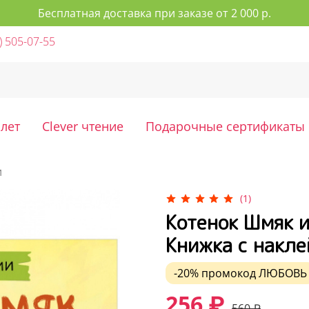
Бесплатная доставка при заказе от 2 000 р.
) 505-07-55
 лет
Clever чтение
Подарочные сертификаты
и
(1)
Котенок Шмяк и
Книжка с накл
-20%
промокод
ЛЮБОВЬ
256 ₽
560 ₽