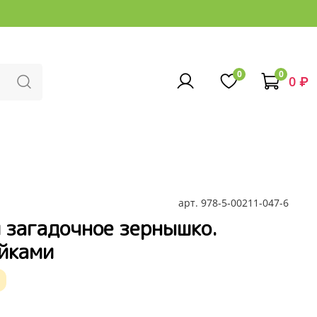
0
0
0 ₽
арт.
978-5-00211-047-6
 загадочное зернышко.
ейками