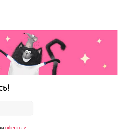
тей всего мира
—
котенок Шмяк
кая обложка, удобно брать с собой
рые ребенок сможет наклеить в книгу
—
Роб Скоттон
сь!
ями
оферты и