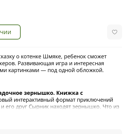
ичии
сказку о котенке Шмяке, ребенок сможет
икеров. Развивающая игра и интересная
ыми картинками — под одной обложкой.
адочное зернышко. Книжка с
новый интерактивный формат приключений
и его друг Сырник находят зернышко. Что из
ыть, куст роз или дикое растение из
ик изучили вопрос и посадили зернышко.
тились о нем, даже пели ему песенки. И уже