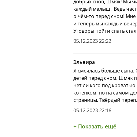
добрых снов, Шмяк! Мы чит
каждый малыш . Ведь част
о чём-то перед сном! Мне
и теперь мы каждый вече
Уговоры пойти спать стали
05.12.2023 22:22
Эльвира
Я смеялась больше сына.
детей перед сном. Шмяк п
нет ли кого под кроватью 
котенком, но на самом де
страницы. Твёрдый переп
05.12.2023 22:16
+ Показать ещё