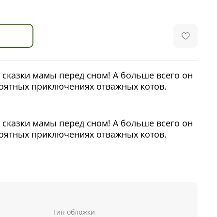
сказки мамы перед сном! А больше всего он
оятных приключениях отважных котов.
сказки мамы перед сном! А больше всего он
оятных приключениях отважных котов.
м же отважным, сильным и смелым! Но Шмяк
огого боится. Вот, например, вчера ему
доблестный рыцарь, который должен спасти
го короля Шипа. Но во сне король победил! А
у приснится этот пугающий сон?
Тип обложки