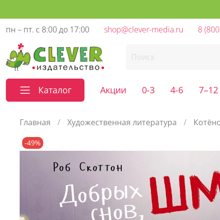
пн – пт. с 8:00 до 17:00
shop@clever-media.ru
8 (800
Каталог
Акции
0-3
4-6
7–12
Главная
Художественная литература
Котён
-49%