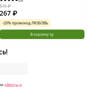
(0)
515
₽
515
₽
267
₽
271
-20% промокод ЛЮБОВЬ
-20
В корзину
сь!
ями
оферты и