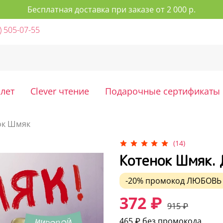
Бесплатная доставка при заказе от 2 000 р.
) 505-07-55
 лет
Clever чтение
Подарочные сертификаты
ок Шмяк
(14)
Котенок Шмяк. 
-20%
промокод
ЛЮБОВЬ
372 ₽
915 ₽
465 ₽
без промокода