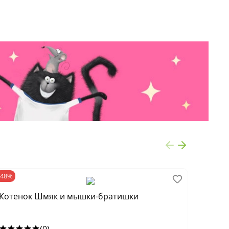
-48%
ХИТ
-
Котенок Шмяк и мышки-братишки
Котен