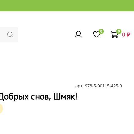
0
0
0 ₽
арт.
978-5-00115-425-9
Добрых снов, Шмяк!