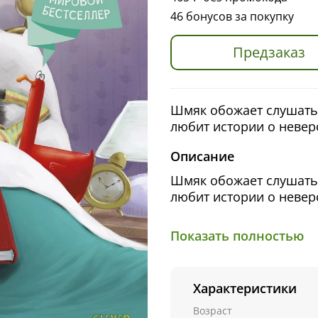
46 бонусов за покупку
Предзаказ
Шмяк обожает слушать 
любит истории о невер
Описание
Шмяк обожает слушать 
любит истории о невер
Он мечтает быть таки
Показать полностью
еще маленький, и он мн
приснилось, будто он 
принцессу Китти от зло
Характеристики
что, если и сегодня ем
Возраст