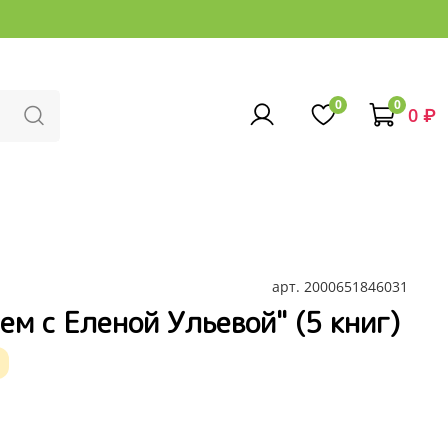
0
0
0 ₽
арт.
2000651846031
ем с Еленой Ульевой" (5 книг)