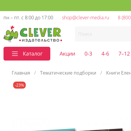
пн – пт. с 8:00 до 17:00
shop@clever-media.ru
8 (800
Каталог
Акции
0-3
4-6
7–12
Главная
Тематические подборки
Книги Еле
-23%