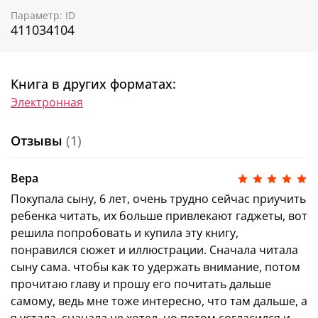
то научиться, но забыл, чему именно. Поэтому он
все повторяет за Колей, пробуя разные занятия и
Параметр: ID
411034104
изобретая всякие штуковины, но порой у них
получается не так, как они это задумали.
Книга в других форматах:
Электронная
Отзывы
(1)
Вера
Покупала сыну, 6 лет, очень трудно сейчас приучить
ребенка читать, их больше привлекают гаджеты, вот
решила попробовать и купила эту книгу,
понравился сюжет и иллюстрации. Сначала читала
сыну сама. чтобы как то удержать внимание, потом
прочитаю главу и прошу его почитать дальше
самому, ведь мне тоже интересно, что там дальше, а