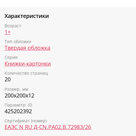
цвета, цифры, формы, машинки и многое другое!
Характеристики
Возраст
1+
Тип обложки
Твердая обложка
Серия
Книжки-картонки
Количество страниц
20
Размер, мм
200х200х12
Параметр: ID
425202392
Сертификат (номер)
ЕАЭС N RU Д-CN.РА02.В.72983/26