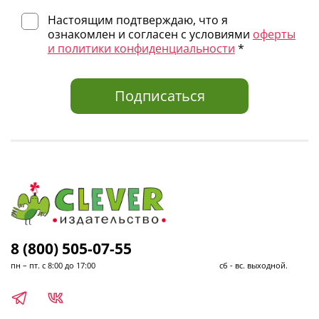
Настоящим подтверждаю, что я
ознакомлен и согласен с условиями
оферты
и политики конфиденциальности
*
● Новая история про любимого героя — Ежика
● Сказка о настоящей дружбе
● Популярный автор — Елена Ульева
Подписаться
● Яркие иллюстрации
● Создает праздничное настроение
● Большой формат
● Задание на развитие речи и мышления
● Идея поделки из шишки
● Прекрасный подарок детям на Новый год
● Возраст 2-4 года
8 (800) 505-07-55
пн – пт. с 8:00 до 17:00 сб - вс. выходной.