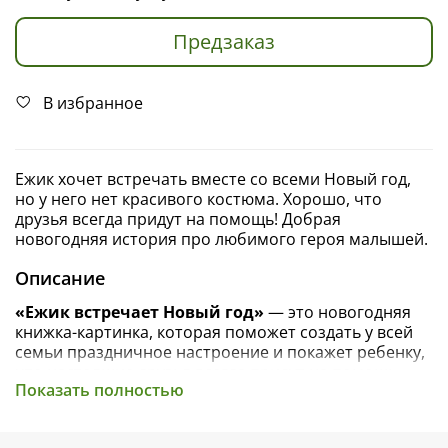
Предзаказ
В избранное
Ежик хочет встречать вместе со всеми Новый год,
но у него нет красивого костюма. Хорошо, что
друзья всегда придут на помощь! Добрая
новогодняя история про любимого героя малышей.
Описание
«Ежик встречает Новый год»
— это новогодняя
книжка-картинка, которая поможет создать у всей
семьи праздничное настроение и покажет ребенку,
что настоящие друзья всегда придут на помощь.
Показать полностью
Прекрасный подарок ребенку на Новый год.
Новый год — любимый праздник у зверят! Все ждут
Деда Мороза со Снегурочкой, наряжаются и водят