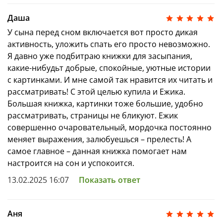
Красивые успокаивающие иллюстрации
Даша
У сына перед сном включается вот просто дикая
Милый герой — Ежик
активность, уложить спать его просто невозможно.
Популярный автор — Елена Ульева
Я давно уже подбитраю книжки для засыпания,
какие-нибудьт добрые, спокойные, уютные истории
Возраст 1–3 года
с картинками. И мне самой так нравится их читать и
рассматривать! С этой целью купила и Ежика.
Большая книжка, картинки тоже большие, удобно
рассматривать, страницы не бликуют. Ежик
совершенно очаровательный, мордочка постоянно
меняет выражения, залюбуешься – прелесть! А
самое главное – данная книжка помогает нам
настроится на сон и успокоится.
13.02.2025 16:07
Показать ответ
Аня