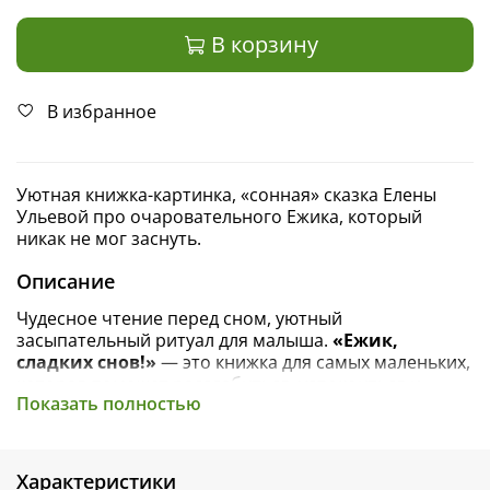
В корзину
В избранное
Уютная книжка-картинка, «сонная» сказка Елены
Ульевой про очаровательного Ежика, который
никак не мог заснуть.
Описание
Чудесное чтение перед сном, уютный
засыпательный ритуал для малыша.
«Ежик,
сладких снов!»
— это книжка для самых маленьких,
которая поможет расслабиться, успокоиться и
Показать полностью
настроиться на сладкие сны.
Добрая история расскажет про любимого
малышами героя — Ежика-метеоролога. Он хотел
Характеристики
играть целый день! И даже когда солнышко