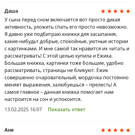
Красивые успокаивающие иллюстрации
Даша
У сына перед сном включается вот просто дикая
Милый герой — Ежик
активность, уложить спать его просто невозможно.
Популярный автор — Елена Ульева
Я давно уже подбитраю книжки для засыпания,
какие-нибудьт добрые, спокойные, уютные истории
Возраст 1–3 года
с картинками. И мне самой так нравится их читать и
рассматривать! С этой целью купила и Ежика.
Большая книжка, картинки тоже большие, удобно
рассматривать, страницы не бликуют. Ежик
совершенно очаровательный, мордочка постоянно
меняет выражения, залюбуешься – прелесть! А
самое главное – данная книжка помогает нам
настроится на сон и успокоится.
13.02.2025 16:07
Показать ответ
Аня