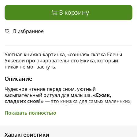
В корзину
В избранное
Уютная книжка-картинка, «сонная» сказка Елены
Ульевой про очаровательного Ежика, который
никак не мог заснуть.
Описание
Чудесное чтение перед сном, уютный
засыпательный ритуал для малыша.
«Ежик,
сладких снов!»
— это книжка для самых маленьких,
которая поможет расслабиться, успокоиться и
Показать полностью
настроиться на сладкие сны.
Добрая история расскажет про любимого
малышами героя — Ежика-метеоролога. Он хотел
Характеристики
играть целый день! И даже когда солнышко