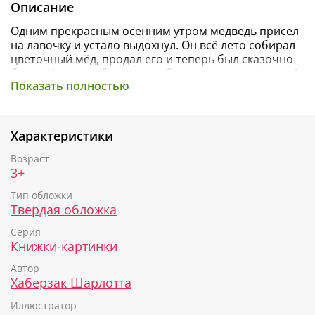
Описание
Одним прекрасным осенним утром медведь присел
на лавочку и устало выдохнул. Он всё лето собирал
цветочный мёд, продал его и теперь был сказочно
богат. Казалось бы, живи себе припеваючи. Но нет!
Показать полностью
Наш медведь оказался крайне подозрительным,
даже можно сказать, ПОДОЗРЕВАЮЩИМ что-то.
Иначе зачем трусливая курица несёт что-то в
мешке? Куда упрямый олень тащит бревно? Зачем
Характеристики
дерзкой косуле верёвка, ворчливому сурку высокая
лестница, а зайцу-весельчаку… ВЗРЫВЧАТКА? Не
Возраст
иначе как готовится ограбление…
3+
Тип обложки
Эта смешная книжка учит нас доверять другим, а
Твердая обложка
также мыслить логически и не строить догадки на
пустом месте!
Серия
Книжки-картинки
Автор
Хаберзак Шарлотта
Иллюстратор