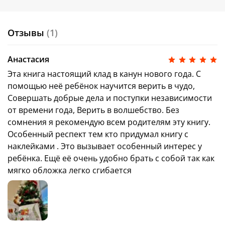
чтения! Добрая волшебная история со сказочным
настроением понравится всем ценителям
художественной литературы для детей и
Отзывы
(1)
приключенческой прозы. Купите книгу в мягкой
обложке дочке и сыну, внуку и внучке на день
рождения или на Новый год (НГ), сделайте книжку
Анастасия
дополнением к праздничному набору или
Эта книга настоящий клад в канун нового года. С
подарочному комплекту мальчикам и девочкам,
которые любят праздники, хотят провести зимние
помощью неё ребёнок научится верить в чудо,
каникулы с пользой, читая о веселом котенке
Совершать добрые дела и поступки независимости
Шмяке, и встретить Новый год — 2025 радостно!
от времени года, Верить в волшебство. Без
сомнения я рекомендую всем родителям эту книгу.
Особенный респект тем кто придумал книгу с
наклейками . Это вызывает особенный интерес у
ребёнка. Ещё её очень удобно брать с собой так как
мягко обложка легко сгибается