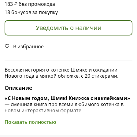
183 ₽
без промокода
18 бонусов за покупку
Уведомить о наличии
В избранное
Веселая история о котенке Шмяке и ожидании
Нового года в мягкой обложке, с 20 стикерами.
Описание
«С Новым годом, Шмяк! Книжка с наклейками»
—
смешная книга про всеми любимого котенка в
новом интерактивном формате.
Совсем скоро наступит Новый год. Котенок Шмяк
Показать полностью
ждет свой самый большой подарок и очень
волнуется. Ведь большие подарки Дед Мороз дарит