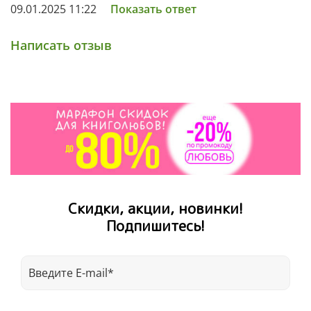
09.01.2025 11:22
Показать ответ
Написать отзыв
Любимый персонаж маленьких читателей
всего мира
—
котенок Шмяк
Развивающая игра с наклейками
Скидки, акции, новинки!
Удобный формат — мягкая обложка
Подпишитесь!
20 стикеров, которые ребенок сможет наклеить
в книгу сам
Идеально для первого чтения
Известный автор — Роб Скоттон