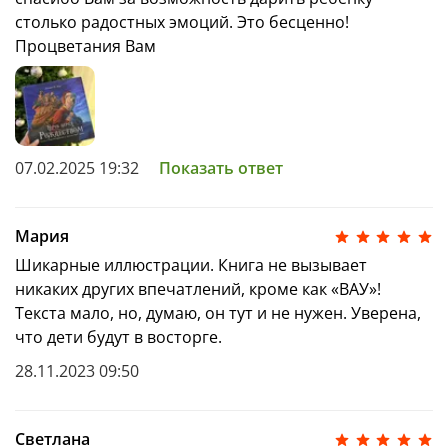
приключения
от создателей трогательной и очень
столько радостных эмоций. Это бесценно!
популярной
истории
«Крошка Венди и дом на
дереве»
— эта
книжка
подойдет ребятам постарше
Процветания Вам
для первого
самостоятельного
чтения
, увлечет и не
даст заскучать и, конечно, поможет
провести
каникулы с пользой
!
Красивая книга с картинками
будет отличным
подарком сыну и дочери, внуку и внучке, всем
07.02.2025 19:32
Показать ответ
мальчикам и девочкам – на празднике в детском
саду
, дома
на Новый год (НГ), а также дополнением к
праздничному набору или подарочному комплекту
Мария
под елочкой.
Сказка
подарит волшебное
настроение и сделает
Новый год — 2025
самым
Шикарные иллюстрации. Книга не вызывает
чудесным!
никаких других впечатлений, кроме как «ВАУ»!
Текста мало, но, думаю, он тут и не нужен. Уверена,
что дети будут в восторге.
28.11.2023 09:50
Светлана