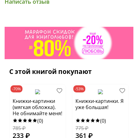
Написать отзыв
С этой книгой покупают
-70%
-53%
Книжки-картинки
Книжки-картинки. Я
(мягкая обложка).
уже большая!
Не обнимайте меня!
(0)
(0)
785
₽
775
₽
233
₽
361
₽