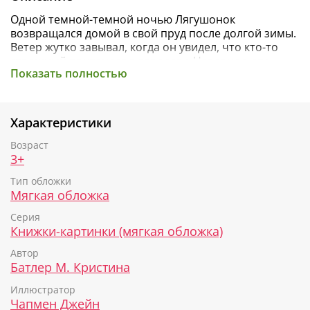
Одной темной-темной ночью Лягушонок
возвращался домой в свой пруд после долгой зимы.
Ветер жутко завывал, когда он увидел, что кто-то
страшный притаился в зарослях. Наверное, это
Показать полностью
Водяное Чудище! Лягушонок обратился за помощью
к своим друзьям, но с каждым разом Чудище
становилось все страшнее и страшнее... пока... пока
они не поняли, что все это время всего лишь
Характеристики
боялись собственной тени. Правильно говорят: «У
страха глаза велики!»
Возраст
3+
Книги с иллюстрациями Джейн Чапмен:
Тип обложки
Как ворчливый барсук полюбил Новый год
Мягкая обложка
Любви хватит на двоих
Серия
Зайчик, который сбежал из дома
Книжки-картинки (мягкая обложка)
Соберите всю коллекцию с превосходными
Автор
иллюстрациями Джейн Чапмен!
Батлер М. Кристина
Скачать чек-лист
Иллюстратор
Чапмен Джейн