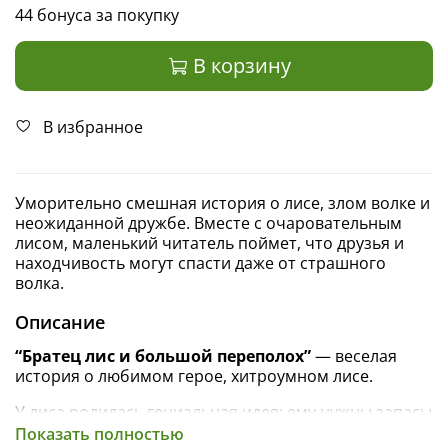
44 бонуса за покупку
В корзину
В избранное
Уморительно смешная история о лисе, злом волке и
неожиданной дружбе. Вместе с очаровательным
лисом, маленький читатель поймет, что друзья и
находчивость могут спасти даже от страшного
волка.
Описание
“Братец лис и большой переполох”
—
веселая
история о любимом герое, хитроумном лисе.
У лиса родилась гениальная идея: ему нужны запасы
на зиму! Но где их взять? Ведь лисы не питаются
Показать полностью