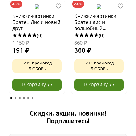
-83%
-58%
Книжки-картинки.
Книжки-картинки.
Братец Лис и новый
Братец лис и
друг
волшебный
талисман
(0)
(0)
1 150
₽
860
₽
191
₽
360
₽
-20% промокод
-20% промокод
ЛЮБОВЬ
ЛЮБОВЬ
В корзину
В корзину
Скидки, акции, новинки!
Подпишитесь!