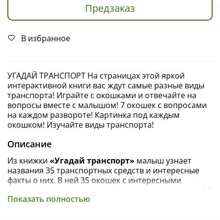
Предзаказ
В избранное
УГАДАЙ ТРАНСПОРТ На страницах этой яркой
интерактивной книги вас ждут самые разные виды
транспорта! Играйте с окошками и отвечайте на
вопросы вместе с малышом! 7 окошек с вопросами
на каждом развороте! Картинка под каждым
окошком! ​Изучайте виды транспорта!
Описание
Из книжки
«Угадай транспорт»
малыш узнает
названия 35 транспортных средств и интересные
факты о них. В ней 35 окошек с интересными
вопросами, под каждым из которых ждет сюрприз! А
Показать полностью
любой разворот — это отличная возможность
поиграть в «найди и покажи» и потренировать
внимание, логику и воображение, память и мелкую