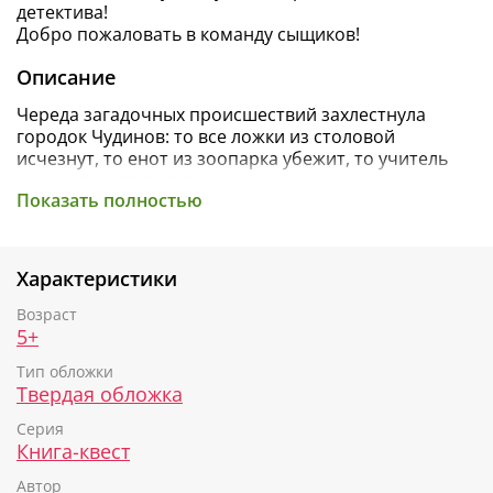
детектива!
Добро пожаловать в команду сыщиков!
Описание
Череда загадочных происшествий захлестнула
городок Чудинов: то все ложки из столовой
исчезнут, то енот из зоопарка убежит, то учитель
химии скроется из виду на воздушном шаре...
Показать полностью
За дело берутся юный и очень талантливый сыщик
Гриша Незевайкин и его собака Чука. Но даже им не
обойтись без вашей помощи!
Характеристики
Вас ждут 13 захватывающих расследований:
Возраст
5+
Похитители мороженого,
Потерянный будильник,
Тип обложки
Бриллиантовая сережка,
Твердая обложка
Улетевший учитель
Серия
И другие!
Книга-квест
Раскройте все преступления и получите
Автор
удостоверение настоящего детектива!