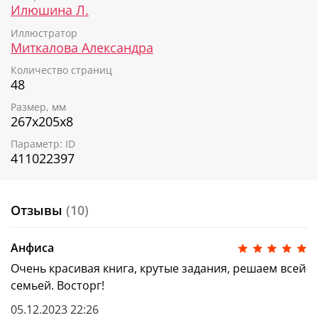
Илюшина Л.
Чем полезна эта книга?
Иллюстратор
Миткалова Александра
2 в 1: читаем историю и играем прямо в книге
Развиваем логику, внимательность и кругозор
Количество страниц
Ранняя профориентация: знакомимся с
48
разными профессиями и их особенностями
Размер, мм
267х205х8
Параметр: ID
411022397
Отзывы
(10)
Анфиса
Очень красивая книга, крутые задания, решаем всей
семьей. Восторг!
05.12.2023 22:26