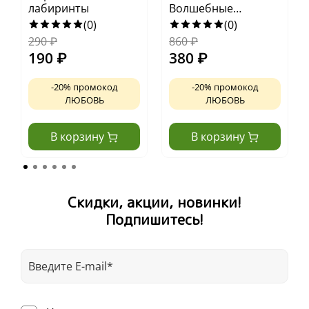
лабиринты
Волшебные
спасатели и дверь в
(0)
(0)
Воображандию
290
₽
860
₽
190
₽
380
₽
-20% промокод
-20% промокод
ЛЮБОВЬ
ЛЮБОВЬ
В корзину
В корзину
Скидки, акции, новинки!
Подпишитесь!