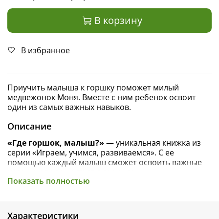
В корзину
В избранное
Приучить малыша к горшку поможет милый
медвежонок Моня. Вместе с ним ребенок освоит
один из самых важных навыков.
Описание
«Где горшок, малыш?»
— уникальная
книжка
из
серии «Играем, учимся, развиваемся». С ее
помощью каждый
малыш сможет освоить важные
навыки
и подружиться с горшком.
Показать полностью
Медвежонок Моня совсем ничего не умеет.
Интерактивные задания книги приглашают
маленького читателя помочь Моне. Напомнить,
Характеристики
чтобы он не забыл снять штанишки. Подсказать, как