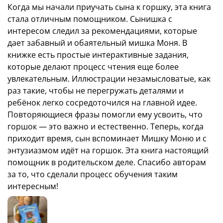
Когда мы начали приучать сына к горшку, эта книга
Тренировка важных навыков
стала отличным помощником. Сынишка с
Поможет малышу подружиться с горшком
интересом следил за рекомендациями, которые
дает забавный и обаятельный мишка Моня. В
Милый герой — медвежонок, пример для
ребенка
книжке есть простые интерактивные задания,
которые делают процесс чтения еще более
Интерактивные задания
увлекательным. Иллюстрации незамысловатые, как
Возраст 0+
раз такие, чтобы не перегружать деталями и
ребёнок легко сосредоточился на главной идее.
Повторяющиеся фразы помогли ему усвоить, что
горшок — это важно и естественно. Теперь, когда
приходит время, сын вспоминает Мишку Моню и с
энтузиазмом идёт на горшок. Эта книга настоящий
помощник в родительском деле. Спасибо авторам
за то, что сделали процесс обучения таким
интересным!