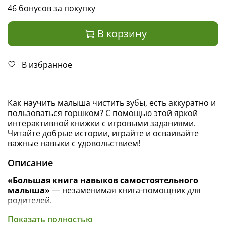
46 бонусов за покупку
В корзину
В избранное
Как научить малыша чистить зубы, есть аккуратно и
пользоваться горшком? С помощью этой яркой
интерактивной книжки с игровыми заданиями.
Читайте добрые истории, играйте и осваивайте
важные навыки с удовольствием!
Описание
«Большая книга навыков самостоятельного
малыша»
— незаменимая книга-помощник для
родителей.
В этой книжке котя Катя, медвежонок Моня и
Показать полностью