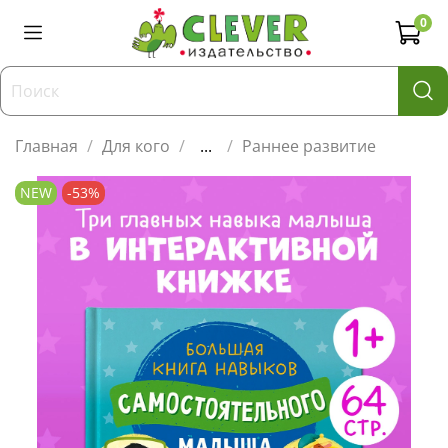
0
Главная
Для кого
...
Раннее развитие
NEW
-53%