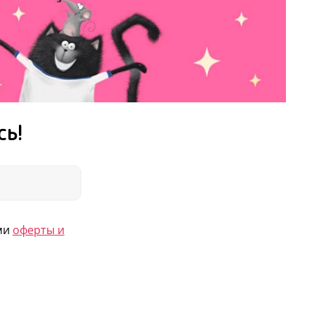
сь!
ями
оферты и