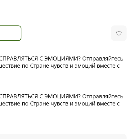
СПРАВЛЯТЬСЯ С ЭМОЦИЯМИ? Отправляйтесь
ествие по Стране чувств и эмоций вместе с
СПРАВЛЯТЬСЯ С ЭМОЦИЯМИ? Отправляйтесь
ествие по Стране чувств и эмоций вместе с
дии в сказках вас ждут 15 увлекательных
гут ребёнку познакомиться и подружиться с
ций и чувств. Задания после каждой сказки