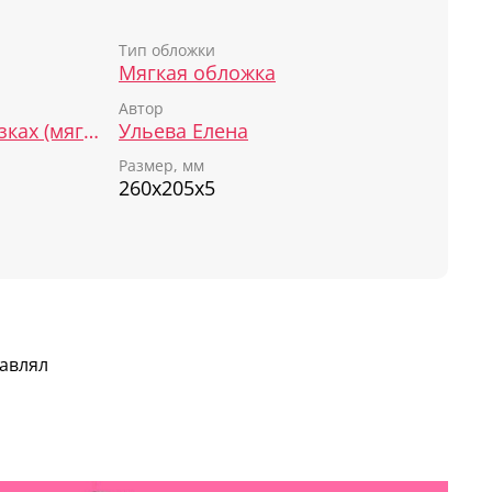
и эмоции, а также выбирать способ их
Тип обложки
Мягкая обложка
Автор
Энциклопедия в сказках (мягкая обложка)
Ульева Елена
Размер, мм
ам?
260х205х5
ься?
т грустно?
тавлял