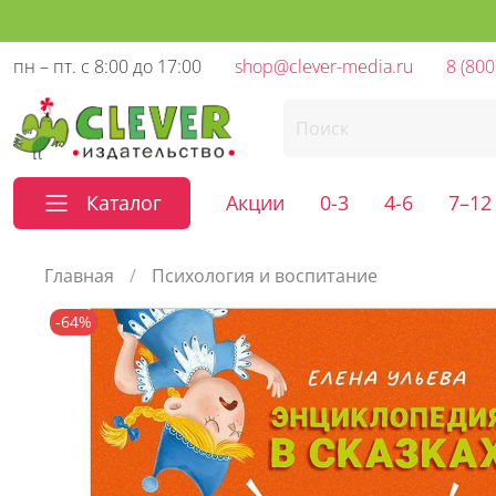
пн – пт. с 8:00 до 17:00
shop@clever-media.ru
8 (800
Каталог
Акции
0-3
4-6
7–12
Главная
Психология и воспитание
-64%