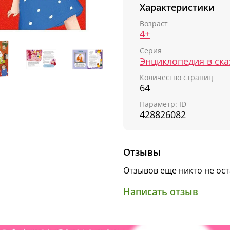
Характеристики
научат осознавать сво
выражения.
Возраст
4+
• Что такое зависть?
Серия
• Почему мы злимся?
Количество страниц
• Как страх помогает н
64
• Зачем нам беспокоит
Параметр: ID
428826082
• Из-за чего нам бывае
Отзывы
Отзывов еще никто не ос
Написать отзыв