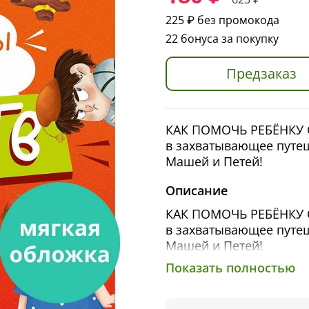
225 ₽
без промокода
22 бонуса за покупку
Предзаказ
КАК ПОМОЧЬ РЕБЁНКУ 
в захватывающее путеш
Машей и Петей!
Описание
КАК ПОМОЧЬ РЕБЁНКУ 
в захватывающее путеш
Машей и Петей!
Показать полностью
В этой яркой энциклопе
историй, которые помо
основным спектром эмо