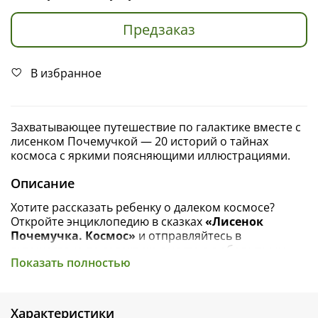
Предзаказ
В избранное
Захватывающее путешествие по галактике вместе с
лисенком Почемучкой — 20 историй о тайнах
космоса с яркими поясняющими иллюстрациями.
Описание
Хотите рассказать ребенку о далеком
космосе
?
Откройте
энциклопедию в сказках
«Лисенок
Почемучка. Космос»
и отправляйтесь в
путешествие по
галактике
вместе с любопытным
Показать полностью
героем — лисенком, — находя ответы на
интересные
вопросы о космосе
: какая температура
на Солнце? Как устроена космическая станция?
Сколько спутников у Сатурна? Почему на Земле
Характеристики