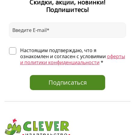
Скидки, акции, новинки!
Много поясняющих иллюстраций
Подпишитесь!
Простой и понятный текст
Популярный автор — Елена Ульева
Возраст 6+
Настоящим подтверждаю, что я
ознакомлен и согласен с условиями
оферты
и политики конфиденциальности
*
Подписаться