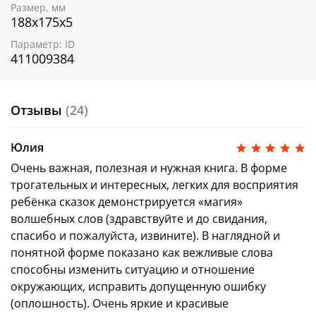
Размер, мм
Извините
188х175х5
Вежливые слова — один из первых шагов к
Параметр: ID
хорошим манерам. Умение вежливо и уважительно
411009384
общаться с собеседником помогает дружить и
добиваться успеха в будущем.
Книжка
«Волшебные слова»
входит в серию
Отзывы
(24)
«Детский этикет в сказках»
.
Эмоциональный интеллект
лучше всего
Юлия
развивать с детства. Это основа будущих побед и
Очень важная, полезная и нужная книга. В форме
успехов ребёнка.
трогательных и интересных, легких для восприятия
Мы подготовили эффективную подборку книг,
ребёнка сказок демонстрируется «магия»
направленных на комплексное развитие
волшебных слов (здравствуйте и до свидания,
эмоционального интеллекта (EQ).
спасибо и пожалуйста, извините). В наглядной и
Собери всю коллекцию!
Скачать чек-лист
понятной форме показано как вежливые слова
Об авторе
:
способны изменить ситуацию и отношение
Елена Ульева — талантливый автор детских книг,
окружающих, исправить допущенную ошибку
изданных совокупным тиражом 6 миллионов
(оплошность). Очень яркие и красивые
экземпляров, по итогам 2020 года входит в ТОП-3