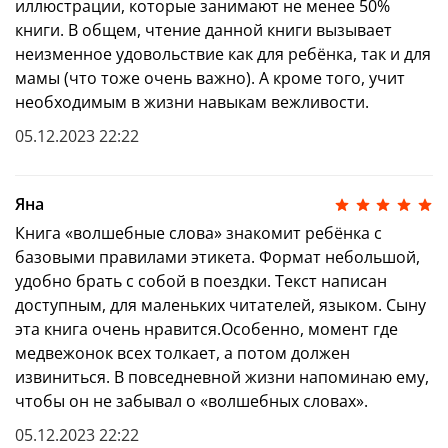
иллюстрации, которые занимают не менее 50%
самых издаваемых детских авторов России по
книги. В общем, чтение данной книги вызывает
мнению Книжной палаты. Мастер сказок, педагог с
20-летним опытом работы с детьми.
неизменное удовольствие как для ребёнка, так и для
мамы (что тоже очень важно). А кроме того, учит
Специально для вас мы подготовили полную
необходимым в жизни навыкам вежливости.
подборку всех книг Елены Ульевой.
Не пропустите новинки!
Скачать каталог книг
05.12.2023 22:22
Яна
Книга «волшебные слова» знакомит ребёнка с
базовыми правилами этикета. Формат небольшой,
удобно брать с собой в поездки. Текст написан
доступным, для маленьких читателей, языком. Сыну
эта книга очень нравится.Особенно, момент где
медвежонок всех толкает, а потом должен
извиниться. В повседневной жизни напоминаю ему,
чтобы он не забывал о «волшебных словах».
05.12.2023 22:22