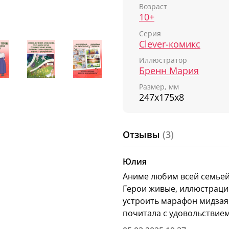
удивительными суперс
Возраст
10+
Комикс
«Магия весны.
Серия
он напоминает о магии
Clever-комикс
замечаешь. Продуманн
небольшой объем текст
Иллюстратор
обязательно понравитс
Бренн Мария
большие произведени
Размер, мм
247х175х8
«Магия весны. Ула и
подросткам и взрослым
комиксы про супергеро
Отзывы
(3)
красивыми картинками 
другой праздник или д
подарочному комплекту 
Юлия
мальчикам и девочкам о
Аниме любим всей семьей, 
внимание и взрослым, 
Герои живые, иллюстраци
детскую художественну
устроить марафон мидзаяк
почитала с удовольствием