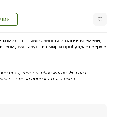
ичии
 комикс о привязанности и магии времени,
новому взглянуть на мир и пробуждает веру в
вно река, течет особая магия. Ее сила
вляет семена прорастать, а цветы —
адеется положить конец затянувшейся зиме с
елья. Вот только волшебство идет не по
ходом весны в ее жизни появляется малышка
не похожа на других детей и обладает