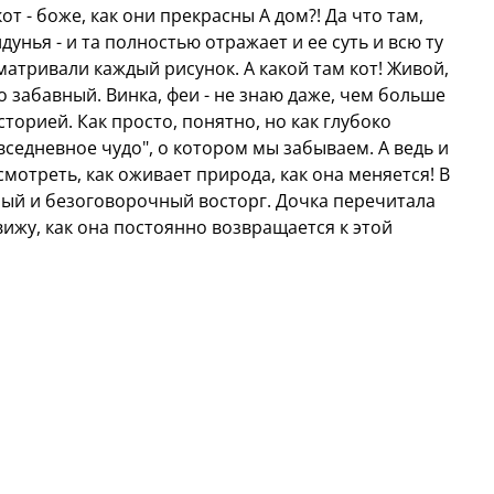
от - боже, как они прекрасны А дом?! Да что там,
дунья и ее кот
лдунья - и та полностью отражает и ее суть и всю ту
атривали каждый рисунок. А какой там кот! Живой,
динамичные иллюстрации
 забавный. Винка, феи - не знаю даже, чем больше
нникам
популярных
мультфильмов Хаяо
сторией. Как просто, понятно, но как глубоко
вседневное чудо", о котором мы забываем. А ведь и
смотреть, как оживает природа, как она меняется! В
ый и безоговорочный восторг. Дочка перечитала
вижу, как она постоянно возвращается к этой