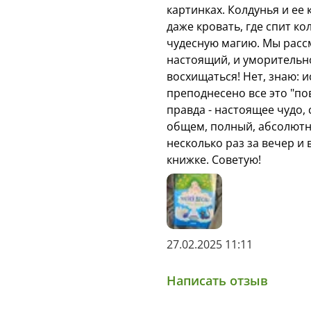
картинках. Колдунья и ее к
Милые герои — кол
даже кровать, где спит ко
чудесную магию. Мы рассм
Завораживающие 
настоящий, и уморительно
Понравится покло
восхищаться! Нет, знаю: и
Миядзаки
преподнесено все это "по
правда - настоящее чудо, 
Возраст 10+
общем, полный, абсолютн
несколько раз за вечер и 
книжке. Советую!
27.02.2025 11:11
Написать отзыв