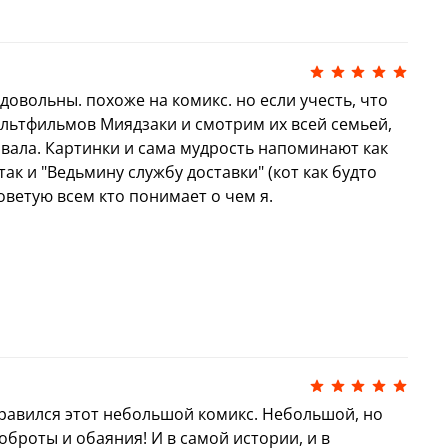
довольны. похоже на комикс. но если учесть, что
льтфильмов Миядзаки и смотрим их всей семьей,
овала. Картинки и сама мудрость напоминают как
ак и "Ведьмину службу доставки" (кот как будто
оветую всем кто понимает о чем я.
льным и мудрым сюжетом
равился этот небольшой комикс. Небольшой, но
гия #привязанность #суперспособности
оброты и обаяния! И в самой истории, и в