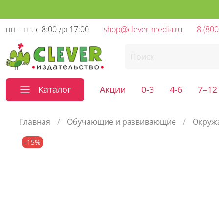
пн – пт. с 8:00 до 17:00
shop@clever-media.ru
8 (800
Каталог
Акции
0-3
4-6
7–12
Главная
Обучающие и развивающие
Окруж
-15%