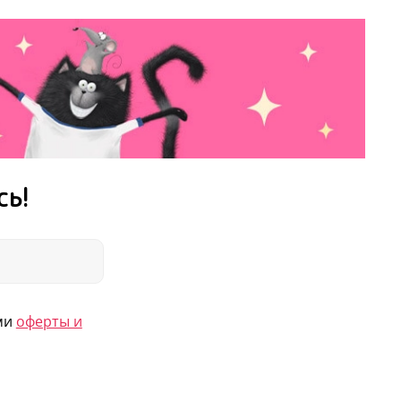
сь!
ями
оферты и