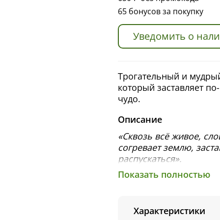
65 бонусов за покупку
Уведомить о нал
Трогательный и мудрый
который заставляет по-
чудо.
Описание
«Сквозь всё живое, сло
согревает землю, заста
распускаться».
Показать полностью
Старая колдунья Ула н
помощью магического з
плану, и вместе с при
Характеристики
Винка, которая совсем 