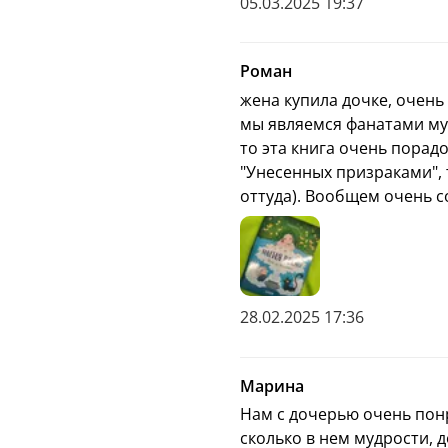
05.03.2025 19:37
Роман
жена купила дочке, очень 
мы являемся фанатами му
то эта книга очень порад
"Унесенных призраками", т
оттуда). Вообщем очень с
28.02.2025 17:36
Марина
Комикс с трогате
Нам с дочерью очень пон
В книге есть: #ма
сколько в нем мудрости, д