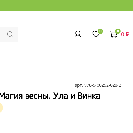
0
0
0 ₽
арт.
978-5-00252-028-2
 Магия весны. Ула и Винка