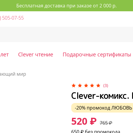
Бесплатная доставка при заказе от 2 000 р.
) 505-07-55
 лет
Clever чтение
Подарочные сертификаты
ающий мир
(3)
Clever-комикс.
-20%
промокод
ЛЮБОВЬ
520 ₽
765 ₽
650 ₽
без промокода