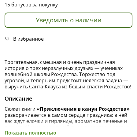
15 бонусов за покупку
Уведомить о наличии
В избранное
Трогательная, смешная и очень праздничная
история о трех неразлучных друзьях — учениках
волшебной школы Рождества. Торжество под
угрозой, и теперь им предстоит нелегкая задача —
выручить Санта-Клауса из беды и спасти Рождество!
Описание
Сюжет книги
«Приключения в канун Рождества»
разворачивается в самом сердце праздника: в ней
вас ждут елочки и гирлянды, ароматное печенье и
пушистый снег, радостный смех, озорство, а главное
Показать полностью
— настоящее рождественское волшебство.