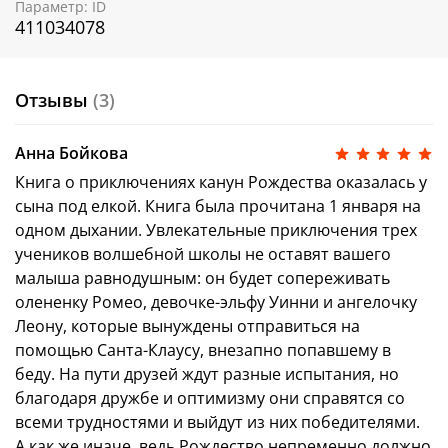
самостоятельного чтения
Параметр: ID
История о дружбе и волшебных приключениях
411034078
Необычные главные герои: олененок, эльфийка
и ангелочек
Сбалансированное сочетание текста и
Отзывы
(3)
картинок для начинающего читателя
Прекрасный подарок на Новый год и
Рождество
Анна Бойкова
Возраст 6+
Книга о приключениях канун Рождества оказалась у
сына под елкой. Книга была прочитана 1 января на
одном дыхании. Увлекательные приключения трех
учеников волшебной школы не оставят вашего
малыша равнодушным: он будет сопереживать
олененку Ромео, девочке-эльфу Уинни и ангелочку
Леону, которые вынуждены отправиться на
помощью Санта-Клаусу, внезапно попавшему в
беду. На пути друзей ждут разные испытания, но
благодаря дружбе и оптимизму они справятся со
всеми трудностями и выйдут из них победителями.
А как же иначе, ведь Рождество непременно должно