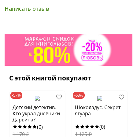
и его команда», «Голубая чашка», «Поход»,
Написать отзыв
«Совесть», «Горячий камень»
● Полные тексты, крупный шрифт
● Плотная бумага
● Удобный формат, небольшой вес — удобно
брать с собой в школу
● Возраст 8–10 лет
С этой книгой покупают
-57%
-63%
Детский детектив.
Шоколадус. Секрет
Кто украл дневники
ягуара
Дарвина?
(0)
(0)
1 170
₽
1 125
₽