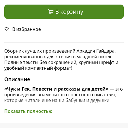
В корзину
В избранное
Сборник лучших произведений Аркадия Гайдара,
рекомендованных для чтения в младшей школе.
Полные тексты без сокращений, крупный шрифт и
удобный компактный формат!
Описание
«Чук и Гек. Повести и рассказы для детей»
— это
произведения знаменитого советского писателя,
которые читали еще наши бабушки и дедушки.
Отважные герои, для которых дружба, боевое
Показать полностью
товарищество и помощь другим — главные
жизненные ориентиры, и сегодня впечатляют
читателей сильными характерами и смелостью, а