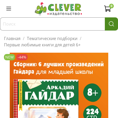
0
Главная
Тематические подборки
Первые любимые книги для детей 6+
NEW
-44%