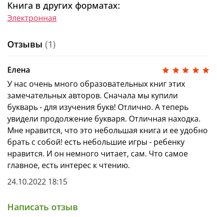
Книга в других форматах:
Доверьтесь проверенной методике!
Электронная
Ольга Узорова
— опытный учитель-практик,
Отзывы
(1)
методист, автор 6000 учебных и развивающих
пособий, изданных совокупным тиражом 54
миллиона экземпляров. По ее методике занимаются
Елена
по всему миру. Знает все о подготовке к школе и
учебе в начальных классах! Она покажет то, что
У нас очень много образовательных книг этих
обычно скрыто от родителей, и подскажет, как
замечательных авторов. Сначала мы купили
сделать обучение в начальной школе приятным и
букварь - для изучения букв! Отлично. А теперь
максимально эффективным.
увидели продолжение букваря. Отличная находка.
Мне нравится, что это небольшая книга и ее удобно
Читайте также в серии:
брать с собой! есть небольшие игры - ребенку
нравится. И он немного читает, сам. Что самое
Букварь. Учимся читать с 2–3 лет. Уровень 1
главное, есть интерес к чтению.
Тетрадь-букварь. Учимся читать и писать с 2–3
24.10.2022 18:15
лет
Букварь с наклейками. Учимся читать с 2–3 лет
Написать отзыв