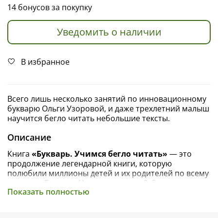
14 бонусов за покупку
Уведомить о наличии
В избранное
Всего лишь несколько занятий по инновационному
букварю Ольги Узоровой, и даже трехлетний малыш
научится бегло читать небольшие тексты.
Описание
Книга
«Букварь. Учимся бегло читать»
— это
продолжение легендарной книги, которую
полюбили миллионы детей и их родителей по всему
миру, — «Букварь. Учимся читать с 2–3 лет»
Показать полностью
опытного педагога-практика Ольги Узоровой.
Этот красочный букварь сочетает в себе