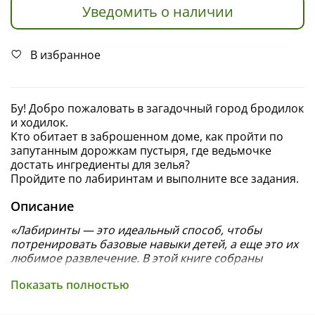
Уведомить о наличии
В избранное
Бу! Добро пожаловать в загадочный город бродилок
и ходилок.
Кто обитает в заброшенном доме, как пройти по
запутанным дорожкам пустыря, где ведьмочке
достать ингредиенты для зелья?
Пройдите по лабиринтам и выполните все задания.
Описание
«Лабиринты — это идеальный способ, чтобы
потренировать базовые навыки детей, а еще это их
любимое развлечение. В этой книге собраны
увлекательные сюжеты с пауками, змеями и
Показать полностью
забавными тыковками»
, — редактор Clever.
«Бу! Лабиринты для самых смелых» повеселят