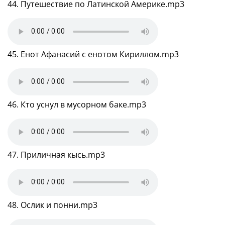
44. Путешествие по Латинской Америке.mp3
45. Енот Афанасий с енотом Кириллом.mp3
46. Кто уснул в мусорном баке.mp3
47. Приличная кысь.mp3
48. Ослик и понни.mp3