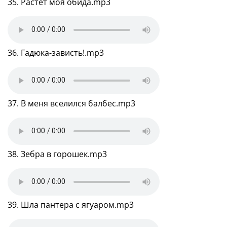
35. Растет моя обида.mp3
36. Гадюка-зависть!.mp3
37. В меня вселился балбес.mp3
38. Зебра в горошек.mp3
39. Шла пантера с ягуаром.mp3