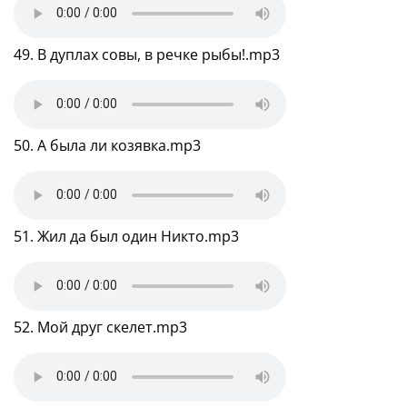
49. В дуплах совы, в речке рыбы!.mp3
50. А была ли козявка.mp3
51. Жил да был один Никто.mp3
52. Мой друг скелет.mp3