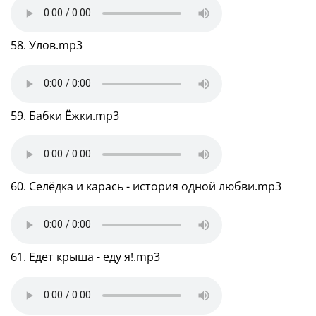
58. Улов.mp3
59. Бабки Ёжки.mp3
60. Селёдка и карась - история одной любви.mp3
61. Едет крыша - еду я!.mp3