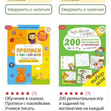
Уведомить о наличии
Уведомить о наличии
-75%
-79%
(7)
(7)
Обучение в сказках.
200 увлекательных игр
Прописи с наклейками.
и заданий по
Учимся писать
математике на каждый