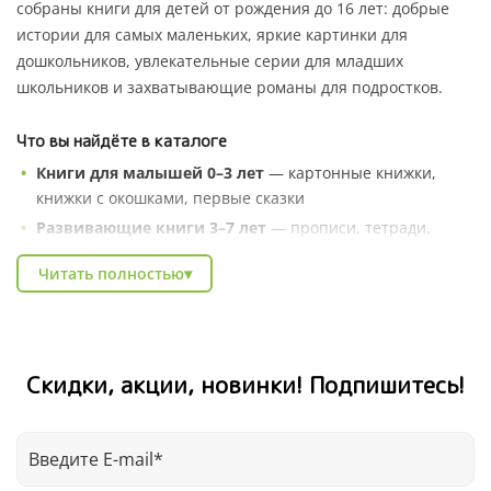
собраны книги для детей от рождения до 16 лет: добрые
истории для самых маленьких, яркие картинки для
дошкольников, увлекательные серии для младших
школьников и захватывающие романы для подростков.
Что вы найдёте в каталоге
Книги для малышей 0–3 лет
— картонные книжки,
книжки с окошками, первые сказки
Развивающие книги 3–7 лет
— прописи, тетради,
серии «Умные книжки», энциклопедии в сказках
Читать полностью
▾
Художественные серии
— Котёнок Шмяк, Чик и Брики,
книги зарубежных авторов
Познавательные энциклопедии
— про природу,
профессии, животных и весь мир вокруг
Скидки, акции, новинки! Подпишитесь!
Книги для школьников
— тренажёры, рабочие
тетради, литература для внеклассного чтения
В каталоге Clever легко найти подарок на любой случай:
день рождения, Новый год, выпускной в детском саду.