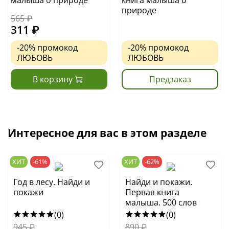
малыша о природе
книга малыша о
природе
565 ₽
311 ₽
-20%
промокод
-20%
промокод
ЛЮБОВЬ
ЛЮБОВЬ
В корзину
Предзаказ
Интересное для вас в этом разделе
ХИТ
-61%
ХИТ
-62%
Год в лесу. Найди и
Найди и покажи.
покажи
Первая книга
малыша. 500 слов
(0)
(0)
945
₽
890
₽