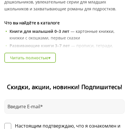
дошкольников, увлекательные серии для младших
школьников и захватывающие романы для подростков.
Что вы найдёте в каталоге
Книги для малышей 0–3 лет
— картонные книжки,
книжки с окошками, первые сказки
Развивающие книги 3–7 лет
— прописи, тетради,
серии «Умные книжки», энциклопедии в сказках
Читать полностью
▾
Художественные серии
— Котёнок Шмяк, Чик и Брики,
книги зарубежных авторов
Познавательные энциклопедии
— про природу,
профессии, животных и весь мир вокруг
Скидки, акции, новинки! Подпишитесь!
Книги для школьников
— тренажёры, рабочие
тетради, литература для внеклассного чтения
В каталоге Clever легко найти подарок на любой случай:
день рождения, Новый год, выпускной в детском саду.
Выбирайте по возрасту, жанру или любимому автору — и
Настоящим подтверждаю, что я ознакомлен и
получайте книги для детей с доставкой по всей России.