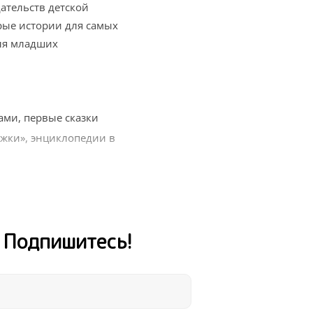
ательств детской
брые истории для самых
ля младших
ми, первые сказки
жки», энциклопедии в
ежных авторов
ых и весь мир вокруг
для внеклассного
! Подпишитесь!
, Новый год, выпускной
и получайте книги для