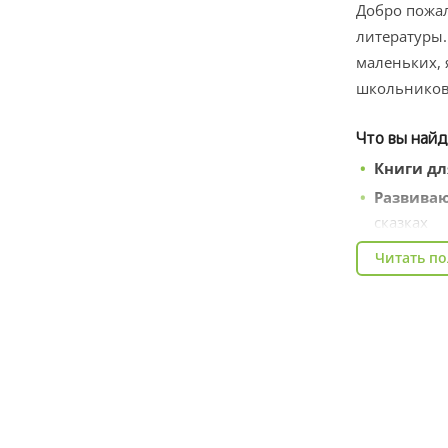
Добро пожал
литературы.
маленьких, 
школьников
Что вы найд
Книги дл
Развиваю
сказках
Художес
Читать п
Познава
Книги д
чтения
В каталоге 
в детском с
детей с дост