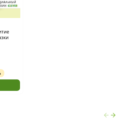
итие
азки
Ь