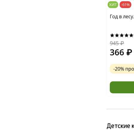
ХИТ
-61%
Год в лес
945
₽
366
₽
-20% пр
Детские к