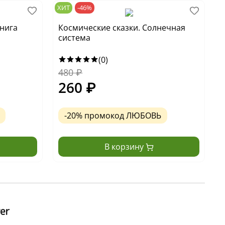
ХИТ
-46%
Х
книга
Космические сказки. Солнечная
К
система
(0)
480
₽
1
260
₽
-20% промокод ЛЮБОВЬ
В корзину
er