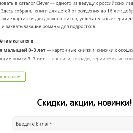
овать в каталог Clever — одного из ведущих российских изд
 Здесь собраны книги для детей от рождения до 16 лет: до
яркие картинки для дошкольников, увлекательные серии д
 и захватывающие романы для подростков.
ёте в каталоге
я малышей 0–3 лет
— картонные книжки, книжки с окошка
щие книги 3–7 лет
— прописи, тетради, серии «Умные кни
твенные серии
— Котёнок Шмяк, Чик и Брики, книги заруб
олностью
▾
тельные энциклопедии
— про природу, профессии, животн
ля школьников
— тренажёры, рабочие тетради, литература 
Скидки, акции, новинки
Clever легко найти подарок на любой случай: день рождения
аду. Выбирайте по возрасту, жанру или любимому автору — 
авкой по всей России.