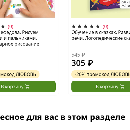
(0)
(0)
ефедова. Рисуем
Обучение в сказках. Разв
и и пальчиками.
речи. Логопедические ск
арное рисование
545 ₽
305 ₽
омокод
ЛЮБОВЬ
-20%
промокод
ЛЮБОВ
В корзину
В корзину
есное для вас в этом разделе