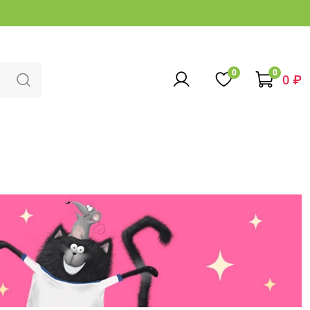
0
0
0 ₽