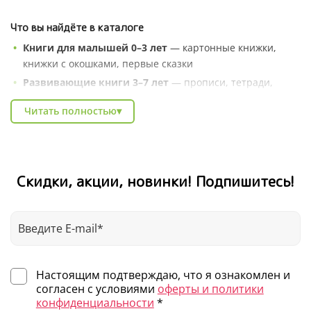
Что вы найдёте в каталоге
Книги для малышей 0–3 лет
— картонные книжки,
книжки с окошками, первые сказки
Развивающие книги 3–7 лет
— прописи, тетради,
серии «Умные книжки», энциклопедии в сказках
Читать полностью
▾
Художественные серии
— Котёнок Шмяк, Чик и Брики,
книги зарубежных авторов
Познавательные энциклопедии
— про природу,
профессии, животных и весь мир вокруг
Скидки, акции, новинки! Подпишитесь!
Книги для школьников
— тренажёры, рабочие
тетради, литература для внеклассного чтения
В каталоге Clever легко найти подарок на любой случай:
день рождения, Новый год, выпускной в детском саду.
Выбирайте по возрасту, жанру или любимому автору — и
Настоящим подтверждаю, что я ознакомлен и
получайте книги для детей с доставкой по всей России.
согласен с условиями
оферты и политики
конфиденциальности
*