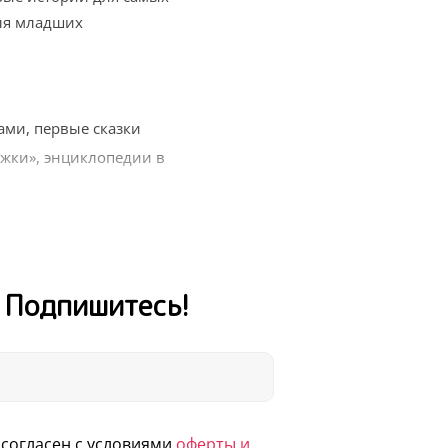
ля младших
ми, первые сказки
жки», энциклопедии в
ежных авторов
ых и весь мир вокруг
для внеклассного
! Подпишитесь!
, Новый год, выпускной
и получайте книги для
согласен с условиями
оферты и