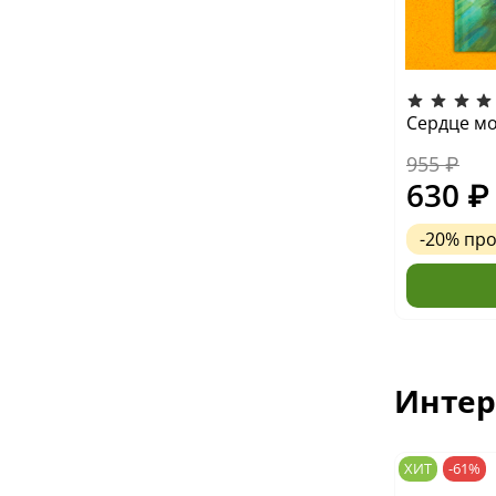
Сердце мо
955 ₽
630 ₽
-20%
пр
Интер
ХИТ
-61%