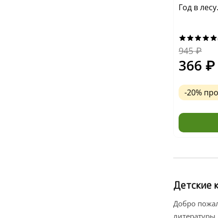
Год в лес
945
₽
366
₽
-20% пр
Детские к
Добро пожал
литературы.