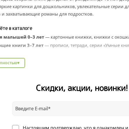
яркие картинки для дошкольников, увлекательные серии д
 и захватывающие романы для подростков.
ёте в каталоге
я малышей 0–3 лет
— картонные книжки, книжки с окошка
щие книги 3–7 лет
— прописи, тетради, серии «Умные кни
твенные серии
— Котёнок Шмяк, Чик и Брики, книги заруб
олностью
▾
тельные энциклопедии
— про природу, профессии, животн
ля школьников
— тренажёры, рабочие тетради, литература 
Скидки, акции, новинки
Clever легко найти подарок на любой случай: день рождения
аду. Выбирайте по возрасту, жанру или любимому автору — 
авкой по всей России.
Настоящим подтверждаю, что я ознакомлен и 