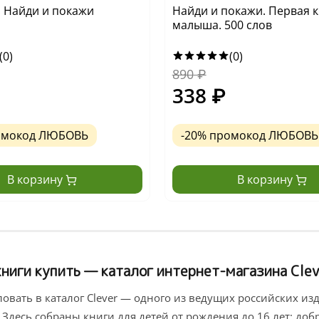
у. Найди и покажи
Найди и покажи. Первая 
малыша. 500 слов
(0)
(0)
890
₽
338
₽
омокод ЛЮБОВЬ
-20% промокод ЛЮБОВЬ
В корзину
В корзину
ниги купить — каталог интернет-магазина Clev
овать в каталог Clever — одного из ведущих российских изд
 Здесь собраны книги для детей от рождения до 16 лет: до