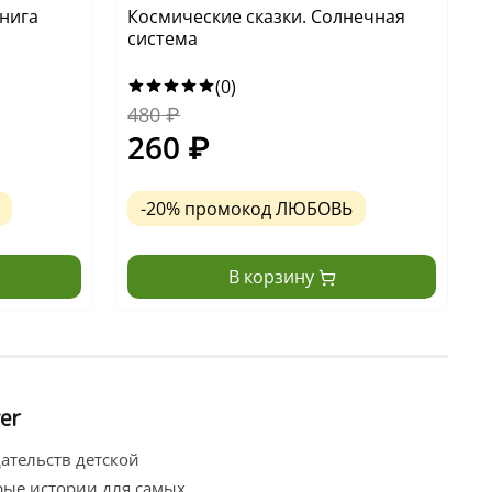
книга
Космические сказки. Солнечная
К
система
(0)
480
₽
1
260
₽
-20% промокод ЛЮБОВЬ
В корзину
er
ательств детской
брые истории для самых