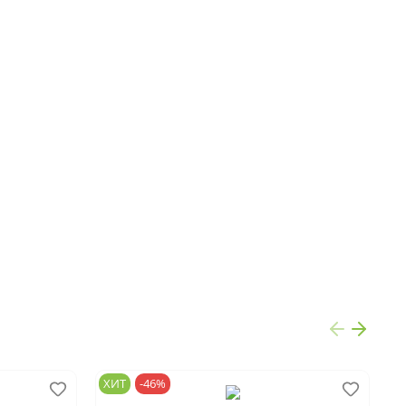
ХИТ
-46%
Х