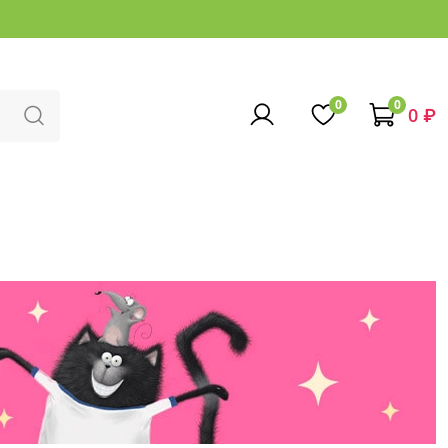
0
0
0 ₽